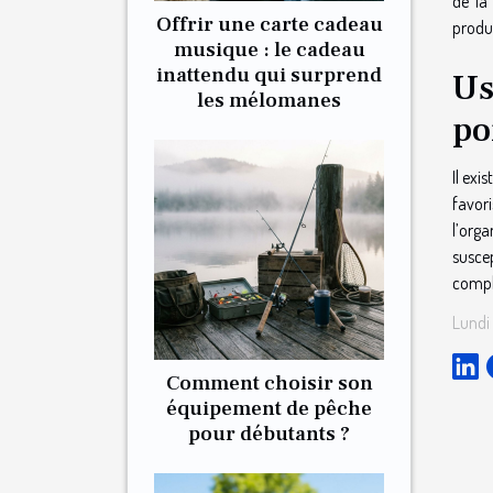
de la
Offrir une carte cadeau
produi
musique : le cadeau
inattendu qui surprend
Us
les mélomanes
po
Il exi
favori
l’org
susce
compl
Lundi
Comment choisir son
équipement de pêche
pour débutants ?