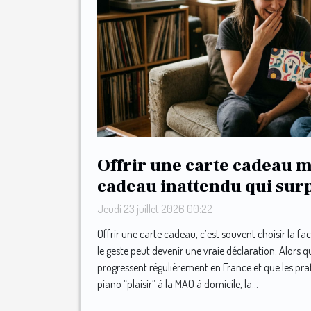
Offrir une carte cadeau m
cadeau inattendu qui sur
mélomanes
Jeudi 23 juillet 2026 00:22
Offrir une carte cadeau, c’est souvent choisir la fac
le geste peut devenir une vraie déclaration. Alors 
progressent régulièrement en France et que les pra
piano “plaisir” à la MAO à domicile, la...