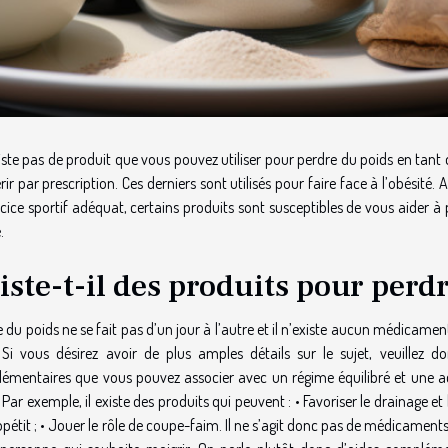
xiste pas de produit que vous pouvez utiliser pour perdre du poids en tant q
ir par prescription. Ces derniers sont utilisés pour faire face à l’obésit
cice sportif adéquat, certains produits sont susceptibles de vous aider à
.
iste-t-il des produits pour perd
 du poids ne se fait pas d’un jour à l’autre et il n’existe aucun médicamen
. Si vous désirez avoir de plus amples détails sur le sujet, veuillez d
émentaires que vous pouvez associer avec un régime équilibré et une act
 Par exemple, il existe des produits qui peuvent : • Favoriser le drainage et 
ppétit ; • Jouer le rôle de coupe-faim. Il ne s’agit donc pas de médicaments