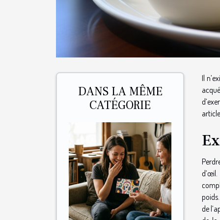
Il n’e
DANS LA MÊME
acquér
d’exer
CATÉGORIE
article
Ex
Perdre
d’œil
compl
poids.
de l’a