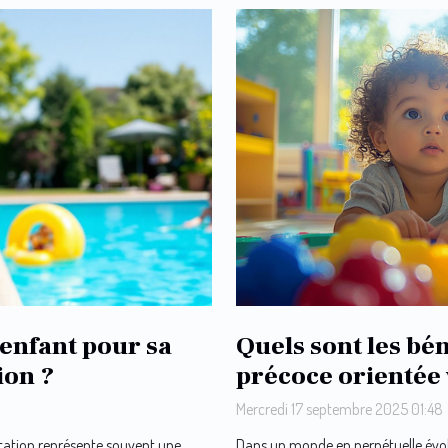
enfant pour sa
Quels sont les bé
ion ?
précoce orientée 
Mercredi 17 septembre 2025 01:48
tation représente souvent une
Dans un monde en perpétuelle évolu