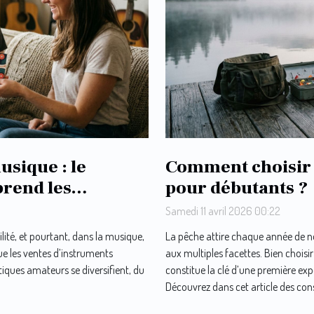
usique : le
Comment choisir
prend les
pour débutants ?
Samedi 11 avril 2026 00:22
ilité, et pourtant, dans la musique,
La pêche attire chaque année de n
que les ventes d’instruments
aux multiples facettes. Bien choi
tiques amateurs se diversifient, du
constitue la clé d’une première exp
Découvrez dans cet article des conse