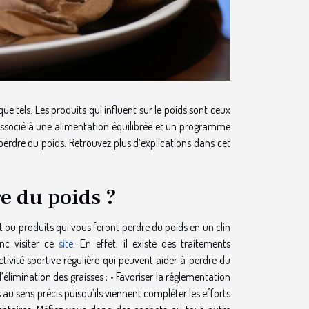
ue tels. Les produits qui influent sur le poids sont ceux
é. Associé à une alimentation équilibrée et un programme
 perdre du poids. Retrouvez plus d’explications dans cet
re du poids ?
t ou produits qui vous feront perdre du poids en un clin
onc visiter ce
site
. En effet, il existe des traitements
ivité sportive régulière qui peuvent aider à perdre du
l’élimination des graisses ; • Favoriser la réglementation
 au sens précis puisqu’ils viennent compléter les efforts