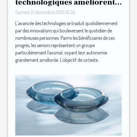
technologiques améliorent
l'autonomie des seniors
Samedi 21 décembre 2024 10:34
L'avancée des technologies se traduit quotidiennement
par des innovations qui bouleversent le quotidien de
nombreuses personnes. Parmi les bénéficiaires de ces
progrès, les seniors représentent un groupe
particulièrement favorisé, voyant leur autonomie
grandement améliorée. L'objectif de ce texte...