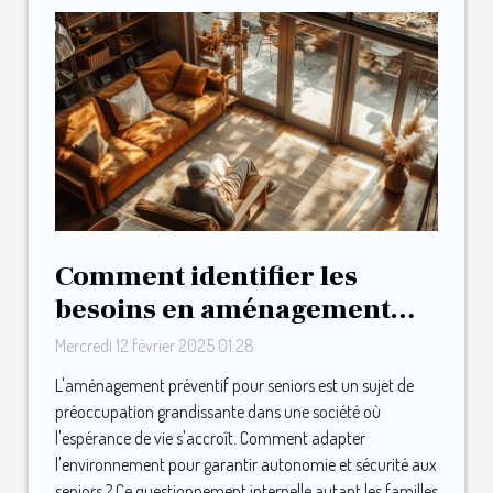
Comment identifier les
besoins en aménagement
préventif pour seniors
Mercredi 12 février 2025 01:28
L'aménagement préventif pour seniors est un sujet de
préoccupation grandissante dans une société où
l'espérance de vie s'accroît. Comment adapter
l'environnement pour garantir autonomie et sécurité aux
seniors ? Ce questionnement interpelle autant les familles