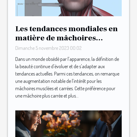
Les tendances mondiales en
matière de mâchoires
musclées et carrées
Dimanche 5 novembre 2023 00:02
Dans un monde obsédé par l'apparence, la définition de
la beauté continue d'évoluer et de s'adapter aux
tendances actuelles. Parmi ces tendances, on remarque
une augmentation notable de l'intérêt pour les
mâchoires musclées et carrées. Cette préférence pour
une mâchoire plus carrée et plus...