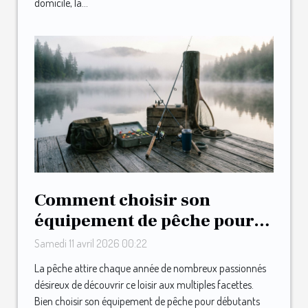
domicile, la...
Comment choisir son
équipement de pêche pour
débutants ?
Samedi 11 avril 2026 00:22
La pêche attire chaque année de nombreux passionnés
désireux de découvrir ce loisir aux multiples facettes.
Bien choisir son équipement de pêche pour débutants