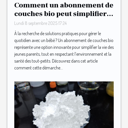
Comment un abonnement de
couches bio peut simplifier
la vie des jeunes parents ?
Lundi 8 septembre 2025 17:24
À la recherche de solutions pratiques pour gérer le
quotidien avec un bébé ? Un abonnement de couches bio
représente une option innovante pour simplifier la vie des
jeunes parents, tout en respectant l’environnement et la
santé des tout-petits. Découvrez dans cet article
comment cette démarche...