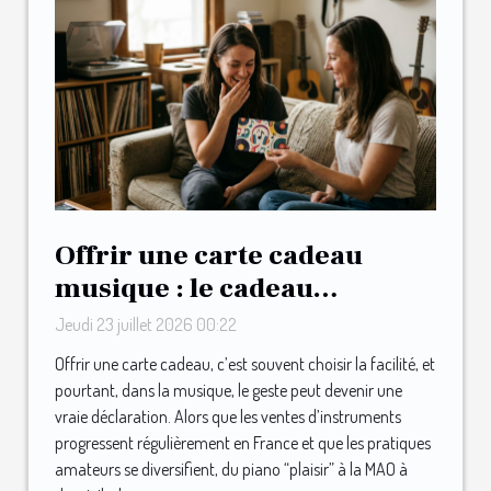
Offrir une carte cadeau
musique : le cadeau
inattendu qui surprend les
Jeudi 23 juillet 2026 00:22
mélomanes
Offrir une carte cadeau, c’est souvent choisir la facilité, et
pourtant, dans la musique, le geste peut devenir une
vraie déclaration. Alors que les ventes d’instruments
progressent régulièrement en France et que les pratiques
amateurs se diversifient, du piano “plaisir” à la MAO à