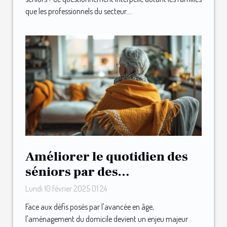
que les professionnels du secteur....
Améliorer le quotidien des
séniors par des
aménagements maison
Lundi 10 février 2025 01:24
astucieux
Face aux défis posés par l'avancée en âge,
l'aménagement du domicile devient un enjeu majeur