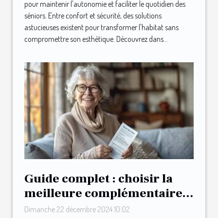
pour maintenir l'autonomie et faciliter le quotidien des
séniors. Entre confort et sécurité, des solutions
astucieuses existent pour transformer l'habitat sans
compromettre son esthétique. Découvrez dans...
Guide complet : choisir la
meilleure complémentaire
santé après la retraite
Dimanche 22 décembre 2024 10:02