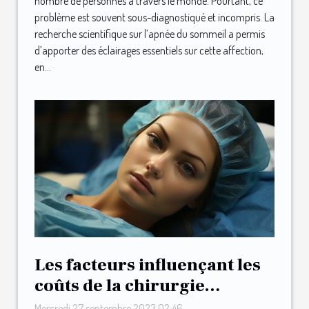
nombre de personnes à travers le monde. Pourtant, ce
problème est souvent sous-diagnostiqué et incompris. La
recherche scientifique sur l’apnée du sommeil a permis
d’apporter des éclairages essentiels sur cette affection,
en...
Les facteurs influençant les
coûts de la chirurgie
esthétique en Tunisie
Mercredi 27 septembre 2023 02:46