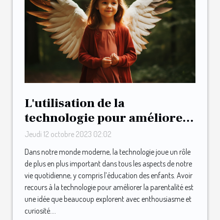
L'utilisation de la
technologie pour améliorer
la parentalité : le cas de May
Jeudi 12 octobre 2023 02:02
Dans notre monde moderne, la technologie joue un rôle
de plus en plus important dans tous les aspects de notre
vie quotidienne, y compris l’éducation des enfants. Avoir
recours à la technologie pour améliorer la parentalité est
une idée que beaucoup explorent avec enthousiasme et
curiosité....