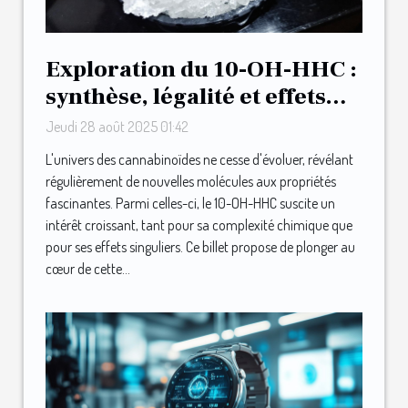
Exploration du 10-OH-HHC :
synthèse, légalité et effets
ressentis
Jeudi 28 août 2025 01:42
L'univers des cannabinoïdes ne cesse d'évoluer, révélant
régulièrement de nouvelles molécules aux propriétés
fascinantes. Parmi celles-ci, le 10-OH-HHC suscite un
intérêt croissant, tant pour sa complexité chimique que
pour ses effets singuliers. Ce billet propose de plonger au
cœur de cette...