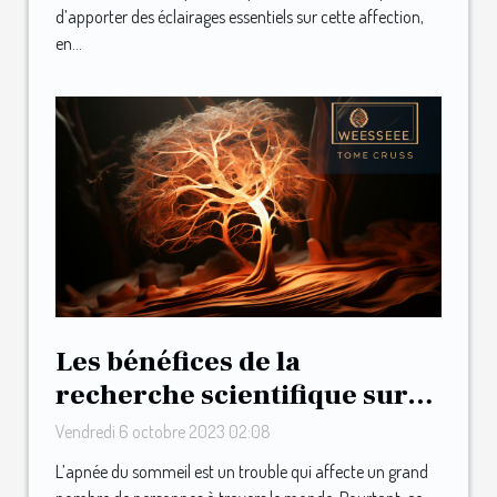
d’apporter des éclairages essentiels sur cette affection,
en...
Les bénéfices de la
recherche scientifique sur
l’apnée du sommeil
Vendredi 6 octobre 2023 02:08
L’apnée du sommeil est un trouble qui affecte un grand