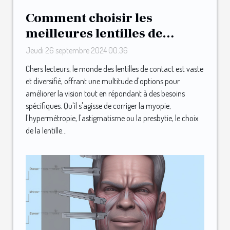
Comment choisir les
meilleures lentilles de
contact pour vos besoins
Jeudi 26 septembre 2024 00:36
Chers lecteurs, le monde des lentilles de contact est vaste
et diversifié, offrant une multitude d'options pour
améliorer la vision tout en répondant à des besoins
spécifiques. Qu'il s'agisse de corriger la myopie,
l'hypermétropie, l'astigmatisme ou la presbytie, le choix
de la lentille...