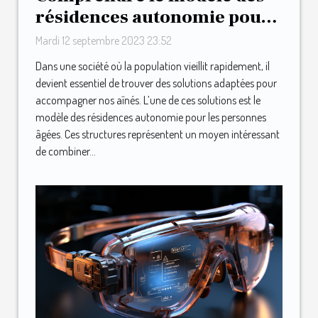
résidences autonomie pour
les personnes âgées
Mardi 12 septembre 2023 23:52
Dans une société où la population vieillit rapidement, il
devient essentiel de trouver des solutions adaptées pour
accompagner nos aînés. L’une de ces solutions est le
modèle des résidences autonomie pour les personnes
âgées. Ces structures représentent un moyen intéressant
de combiner...