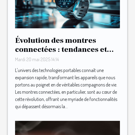
Évolution des montres
connectées : tendances et
technologies en 2025
Mardi 20 mai 2025 14:14
L'univers des technologies portables connaît une
expansion rapide, transformant les appareils que nous
portons au poignet en de véritables compagnons de vie.
Les montres connectées, en particulier, sont au cœur de
cette révolution, offrant une myriade de fonctionnalités
qui dépassent désormais la...