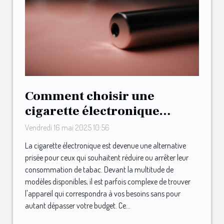
Comment choisir une
cigarette électronique
adaptée à votre budget
Vendredi 16 mai 2025 10:56
La cigarette électronique est devenue une alternative
prisée pour ceux qui souhaitent réduire ou arrêter leur
consommation de tabac. Devant la multitude de
modèles disponibles, il est parfois complexe de trouver
l'appareil qui correspondra à vos besoins sans pour
autant dépasser votre budget. Ce...