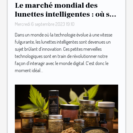
Le marché mondial des
lunettes intelligentes : où se
positionne Urband ?
Mercredi 6 septembre 2023 19:10
Dans un monde où la technologie évolue à une vitesse
fulgurante, les lunettes intelligentes sont devenues un
sujet brûlant d’innovation. Ces petites merveilles
technologiques sont en train de révolutionner notre
façon d’interagir avec le monde digital. C’est donc le
moment idéal...