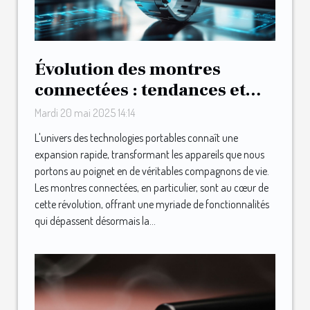
Évolution des montres
connectées : tendances et
technologies en 2025
Mardi 20 mai 2025 14:14
L'univers des technologies portables connaît une
expansion rapide, transformant les appareils que nous
portons au poignet en de véritables compagnons de vie.
Les montres connectées, en particulier, sont au cœur de
cette révolution, offrant une myriade de fonctionnalités
qui dépassent désormais la...