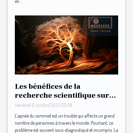
en...
Les bénéfices de la
recherche scientifique sur
l’apnée du sommeil
Vendredi 6 octobre 2023 02:08
L’apnée du sommeil est un trouble qui affecte un grand
nombre de personnes à travers le monde. Pourtant, ce
problème est souvent sous-diagnostiqué et incompris. La