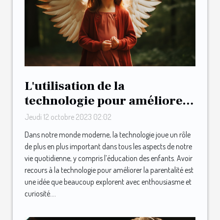
L'utilisation de la
technologie pour améliorer
la parentalité : le cas de May
Jeudi 12 octobre 2023 02:02
Dans notre monde moderne, la technologie joue un rôle
de plus en plus important dans tous les aspects de notre
vie quotidienne, y compris l’éducation des enfants. Avoir
recours à la technologie pour améliorer la parentalité est
une idée que beaucoup explorent avec enthousiasme et
curiosité....