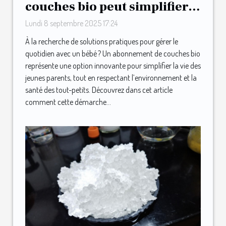
couches bio peut simplifier
la vie des jeunes parents ?
Lundi 8 septembre 2025 17:24
À la recherche de solutions pratiques pour gérer le
quotidien avec un bébé ? Un abonnement de couches bio
représente une option innovante pour simplifier la vie des
jeunes parents, tout en respectant l’environnement et la
santé des tout-petits. Découvrez dans cet article
comment cette démarche...