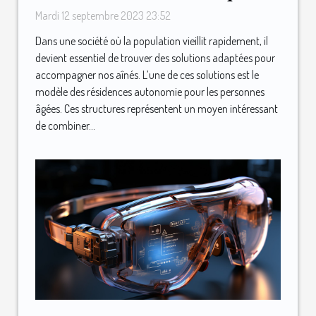
les personnes âgées
Mardi 12 septembre 2023 23:52
Dans une société où la population vieillit rapidement, il
devient essentiel de trouver des solutions adaptées pour
accompagner nos aînés. L’une de ces solutions est le
modèle des résidences autonomie pour les personnes
âgées. Ces structures représentent un moyen intéressant
de combiner...