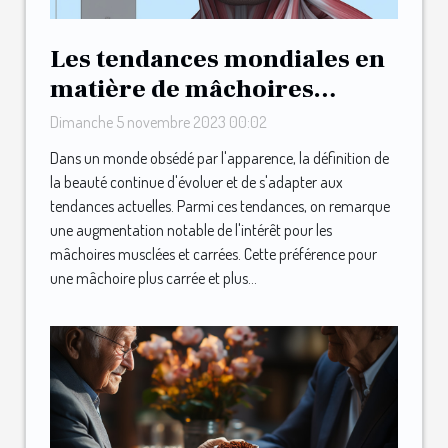
Les tendances mondiales en
matière de mâchoires
musclées et carrées
Dimanche 5 novembre 2023 00:02
Dans un monde obsédé par l'apparence, la définition de
la beauté continue d'évoluer et de s'adapter aux
tendances actuelles. Parmi ces tendances, on remarque
une augmentation notable de l'intérêt pour les
mâchoires musclées et carrées. Cette préférence pour
une mâchoire plus carrée et plus...