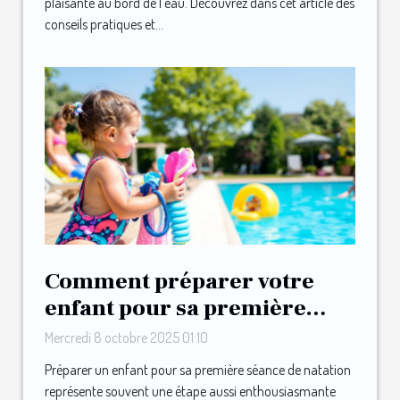
plaisante au bord de l’eau. Découvrez dans cet article des
conseils pratiques et...
Comment préparer votre
enfant pour sa première
séance de natation ?
Mercredi 8 octobre 2025 01:10
Préparer un enfant pour sa première séance de natation
représente souvent une étape aussi enthousiasmante