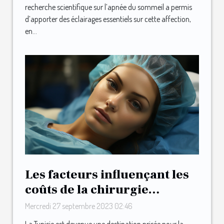
recherche scientifique sur l’apnée du sommeil a permis
d’apporter des éclairages essentiels sur cette affection,
en...
Les facteurs influençant les
coûts de la chirurgie
esthétique en Tunisie
Mercredi 27 septembre 2023 02:46