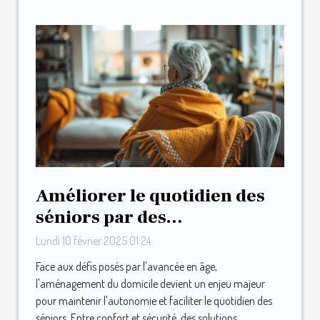
Améliorer le quotidien des
séniors par des
aménagements maison
Lundi 10 février 2025 01:24
astucieux
Face aux défis posés par l'avancée en âge,
l'aménagement du domicile devient un enjeu majeur
pour maintenir l'autonomie et faciliter le quotidien des
séniors. Entre confort et sécurité, des solutions