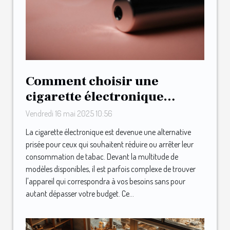
Comment choisir une
cigarette électronique
adaptée à votre budget
Vendredi 16 mai 2025 10:56
La cigarette électronique est devenue une alternative
prisée pour ceux qui souhaitent réduire ou arrêter leur
consommation de tabac. Devant la multitude de
modèles disponibles, il est parfois complexe de trouver
l'appareil qui correspondra à vos besoins sans pour
autant dépasser votre budget. Ce...