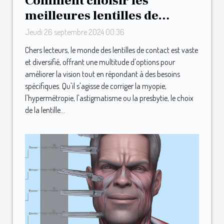
Comment choisir les
meilleures lentilles de
contact pour vos besoins
Jeudi 26 septembre 2024 00:36
Chers lecteurs, le monde des lentilles de contact est vaste
et diversifié, offrant une multitude d'options pour
améliorer la vision tout en répondant à des besoins
spécifiques. Qu'il s'agisse de corriger la myopie,
l'hypermétropie, l'astigmatisme ou la presbytie, le choix
de la lentille...