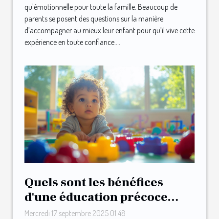
qu'émotionnelle pour toute la famille. Beaucoup de
parents se posent des questions sur la manière
d’accompagner au mieux leur enfant pour qu’il vive cette
expérience en toute confiance....
Quels sont les bénéfices
d'une éducation précoce
orientée vers le changement
Mercredi 17 septembre 2025 01:48