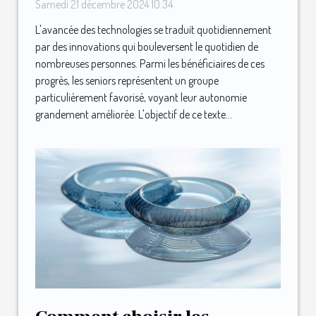
l'autonomie des seniors
Samedi 21 décembre 2024 10:34
L'avancée des technologies se traduit quotidiennement
par des innovations qui bouleversent le quotidien de
nombreuses personnes. Parmi les bénéficiaires de ces
progrès, les seniors représentent un groupe
particulièrement favorisé, voyant leur autonomie
grandement améliorée. L'objectif de ce texte...