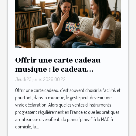
Offrir une carte cadeau
musique : le cadeau
inattendu qui surprend les
Jeudi 23 juillet 2026 00:22
mélomanes
Offrir une carte cadeau, c’est souvent choisir la facilité, et
pourtant, dans la musique, le geste peut devenir une
vraie déclaration. Alors que les ventes d’instruments
progressent régulièrement en France et que les pratiques
amateurs se diversifient, du piano “plaisir” à la MAO à
domicile, la...