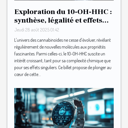
Exploration du 10-OH-HHC :
synthèse, légalité et effets
ressentis
Jeudi 28 août 2025 01:42
L'univers des cannabinoïdes ne cesse d'évoluer, révélant
régulièrement de nouvelles molécules aux propriétés
fascinantes. Parmi celles-ci, le 10-OH-HHC suscite un
intérêt croissant, tant pour sa complexité chimique que
pour ses effets singuliers. Ce billet propose de plonger au
cœur de cette...