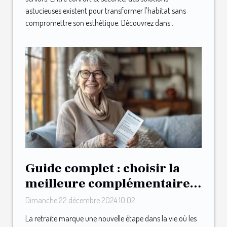
astucieuses existent pour transformer l'habitat sans
compromettre son esthétique. Découvrez dans...
Guide complet : choisir la
meilleure complémentaire
santé après la retraite
Dimanche 22 décembre 2024 10:02
La retraite marque une nouvelle étape dans la vie où les