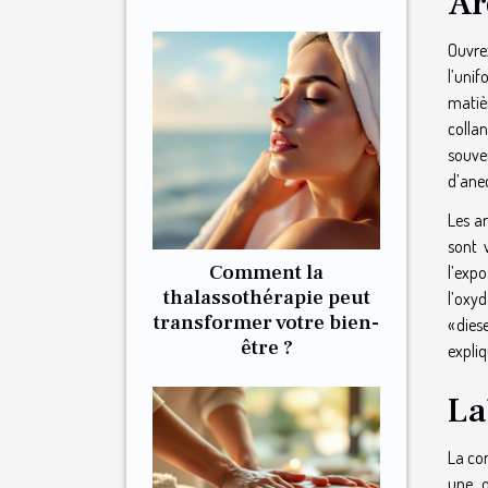
Ar
Ouvre
l’unif
matièr
colla
souve
d’ane
Les ar
sont v
Comment la
l’exp
thalassothérapie peut
l’oxyd
transformer votre bien-
« dies
être ?
expli
La
La con
une o