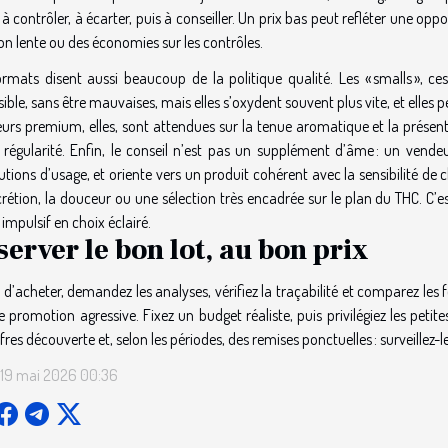
à contrôler, à écarter, puis à conseiller. Un prix bas peut refléter une oppo
on lente ou des économies sur les contrôles.
ormats disent aussi beaucoup de la politique qualité. Les « smalls », ces
ible, sans être mauvaises, mais elles s’oxydent souvent plus vite, et elles 
eurs premium, elles, sont attendues sur la tenue aromatique et la présent
 régularité. Enfin, le conseil n’est pas un supplément d’âme : un vendeur
utions d’usage, et oriente vers un produit cohérent avec la sensibilité
crétion, la douceur ou une sélection très encadrée sur le plan du THC. C’es
impulsif en choix éclairé.
server le bon lot, au bon prix
d’acheter, demandez les analyses, vérifiez la traçabilité et comparez les
 promotion agressive. Fixez un budget réaliste, puis privilégiez les peti
fres découverte et, selon les périodes, des remises ponctuelles : surveillez
 19 mai 2026 00:36