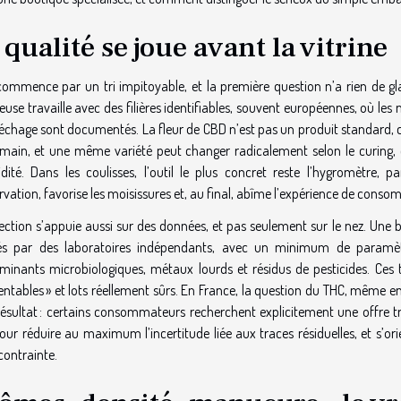
 qualité se joue avant la vitrine
commence par un tri impitoyable, et la première question n’a rien de gl
euse travaille avec des filières identifiables, souvent européennes, où les
 séchage sont documentés. La fleur de CBD n’est pas un produit standard, 
 main, et une même variété peut changer radicalement selon le curing, 
idité. Dans les coulisses, l’outil le plus concret reste l’hygromètre,
vation, favorise les moisissures et, au final, abîme l’expérience de cons
ection s’appuie aussi sur des données, et pas seulement sur le nez. Une b
sés par des laboratoires indépendants, avec un minimum de paramètr
minants microbiologiques, métaux lourds et résidus de pesticides. Ces tes
entables » et lots réellement sûrs. En France, la question du THC, même en
Résultat : certains consommateurs recherchent explicitement une offre trè
ur réduire au maximum l’incertitude liée aux traces résiduelles, et s’ori
contrainte.