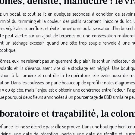
ômes, densité, manucure : le vra
z un bocal, et tout se lit en quelques secondes, à condition de savoir re
ormité du trimming et la couleur des pistils racontent l’histoire du lot.
es végétales superflues, et évite l’amertume ou la sensation d’herbe sèch
nte peut alerter sur un ajout de terpènes ou une conservation maladroit
nt un séchage excessif, quand une tête trop souple renvoie à une hum
cdotique.
ômes, eux, ne relèvent pas uniquement du plaisir. Ils sont un indicateur de
olatils, et ils s’évanouissent vite si le stockage est négligé. Une boutiq
osition à la lumière et contrôle la température; elle évite aussi de mu
ation. Dans les coulisses, on parle beaucoup de « profil » : notes d’agrumes,
el » ou épicée, mais l’enjeu est d’obtenir une cohérence entre l’odeur, l’as
que pourquoi deux fleurs annoncées à un pourcentage de CBD similaire peuv
boratoire et traçabilité, la colo
fiance, ici, ne se décrète pas : elle se prouve. Dans une boutique bien te
rigine, une date de réception, parfois une date de récolte et, surto