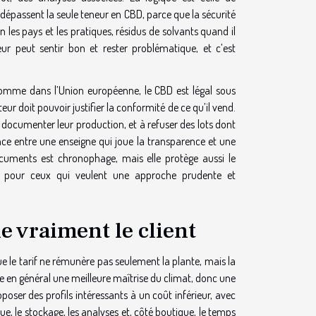
s dépassent la seule teneur en CBD, parce que la sécurité
n les pays et les pratiques, résidus de solvants quand il
r peut sentir bon et rester problématique, et c’est
comme dans l’Union européenne, le CBD est légal sous
eur doit pouvoir justifier la conformité de ce qu’il vend.
 documenter leur production, et à refuser des lots dont
ence entre une enseigne qui joue la transparence et une
documents est chronophage, mais elle protège aussi le
 pour ceux qui veulent une approche prudente et
ie vraiment le client
ue le tarif ne rémunère pas seulement la plante, mais la
re en général une meilleure maîtrise du climat, donc une
poser des profils intéressants à un coût inférieur, avec
que, le stockage, les analyses et, côté boutique, le temps