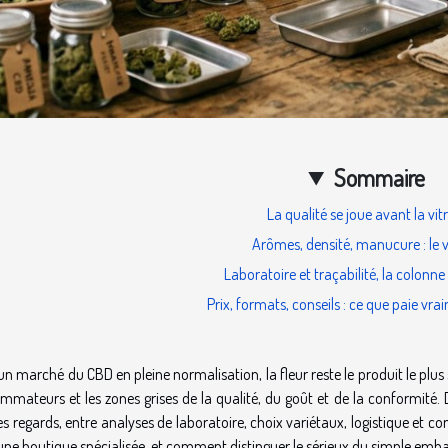
Sommaire
La qualité se joue avant la vit
Arômes, densité, manucure : le vr
Laboratoire et traçabilité, la colonne
Prix, formats, conseils : ce que paie vrai
n marché du CBD en pleine normalisation, la fleur reste le produit le plus s
mateurs et les zones grises de la qualité, du goût et de la conformité. De
es regards, entre analyses de laboratoire, choix variétaux, logistique et co
une boutique spécialisée, et comment distinguer le sérieux du simple emba