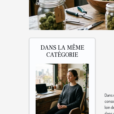
DANS LA MÊME
CATÉGORIE
Dans u
consom
loin d
dans 