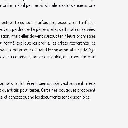
rtunité, mais il peut aussi signaler des lots anciens, une
 petites têtes, sont parfois proposées à un tarif plus
peuvent perdre des terpènes si elles sont mal conservées.
ation, mais elles doivent surtout tenir leurs promesses
 formé explique les profils, les effets recherchés, les
 de chacun, notamment quand le consommateur privilégie
t aussi ce service, souvent invisible, qui transforme un
 formats; un lot récent, bien stocké, vaut souvent mieux
tes quantités pour tester. Certaines boutiques proposent
-les, et achetez quand les documents sont disponibles.