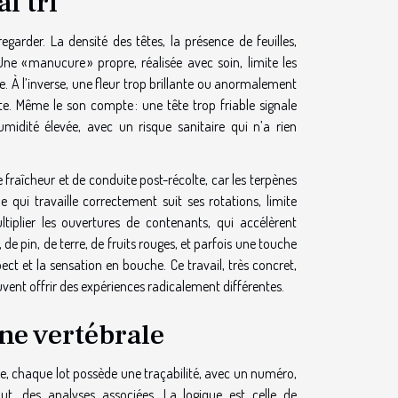
i tri
garder. La densité des têtes, la présence de feuilles,
 Une « manucure » propre, réalisée avec soin, limite les
e. À l’inverse, une fleur trop brillante ou anormalement
e. Même le son compte : une tête trop friable signale
idité élevée, avec un risque sanitaire qui n’a rien
 fraîcheur et de conduite post-récolte, car les terpènes
ue qui travaille correctement suit ses rotations, limite
ltiplier les ouvertures de contenants, qui accélèrent
 de pin, de terre, de fruits rouges, et parfois une touche
pect et la sensation en bouche. Ce travail, très concret,
ent offrir des expériences radicalement différentes.
nne vertébrale
nue, chaque lot possède une traçabilité, avec un numéro,
ut, des analyses associées. La logique est celle de