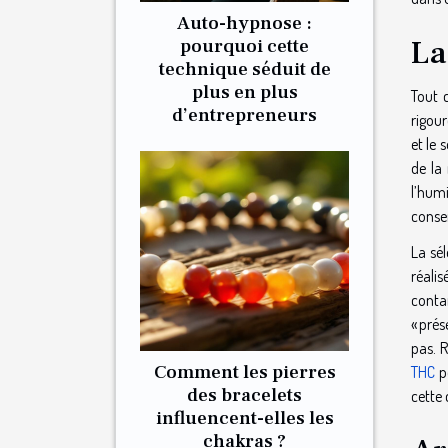
Auto-hypnose :
La
pourquoi cette
technique séduit de
plus en plus
Tout 
d’entrepreneurs
rigour
et le
de la
l’hum
conser
La sél
réali
conta
« prés
pas. 
Comment les pierres
THC
po
des bracelets
cette 
influencent-elles les
chakras ?