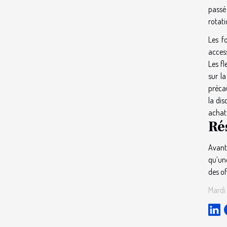
passé 
rotati
Les f
access
Les fl
sur la
préca
la dis
achat 
Ré
Avant 
qu’une
des of
Mardi