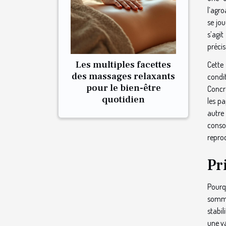
l’agro
se jou
s’agi
précis
Les multiples facettes
Cette
des massages relaxants
condit
pour le bien-être
Concrè
quotidien
les pa
autre
conso
reprod
Pr
Pourqu
somme 
stabil
une va