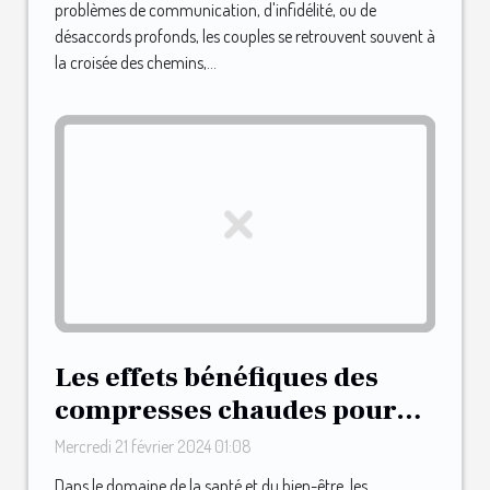
problèmes de communication, d'infidélité, ou de
désaccords profonds, les couples se retrouvent souvent à
la croisée des chemins,...
Les effets bénéfiques des
compresses chaudes pour
soulager le vasospasme du
Mercredi 21 février 2024 01:08
mamelon
Dans le domaine de la santé et du bien-être, les