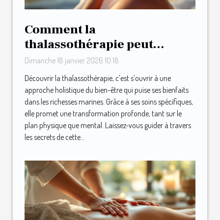
Comment la
thalassothérapie peut
transformer votre bien-être
Dimanche 18 janvier 2026 10:18
?
Découvrir la thalassothérapie, c’est s’ouvrir à une
approche holistique du bien-être qui puise ses bienfaits
dans les richesses marines. Grâce à ses soins spécifiques,
elle promet une transformation profonde, tant sur le
plan physique que mental. Laissez-vous guider à travers
les secrets de cette...