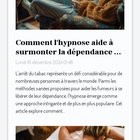
Comment l'hypnose aide à
surmonter la dépendance au
tabac
Lundi 16 décembre 2024 01:48
L'arrêt du tabac représente un défi considérable pour de
nombreuses personnes à travers le monde. Parmi les
méthodes variées proposées pour aider les fumeurs à se
libérer de leur dépendance, l'hypnose émerge comme
une approche intrigante et de plus en plus populaire. Cet
article explore comment...