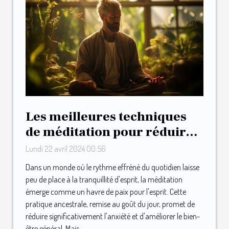
Les meilleures techniques
de méditation pour réduire
l'anxiété et améliorer le
Lundi 22 avril 2024 00:56
bien-être quotidien
Dans un monde où le rythme effréné du quotidien laisse
peu de place à la tranquillité d'esprit, la méditation
émerge comme un havre de paix pour l'esprit. Cette
pratique ancestrale, remise au goût du jour, promet de
réduire significativement l'anxiété et d'améliorer le bien-
être général. Mais...