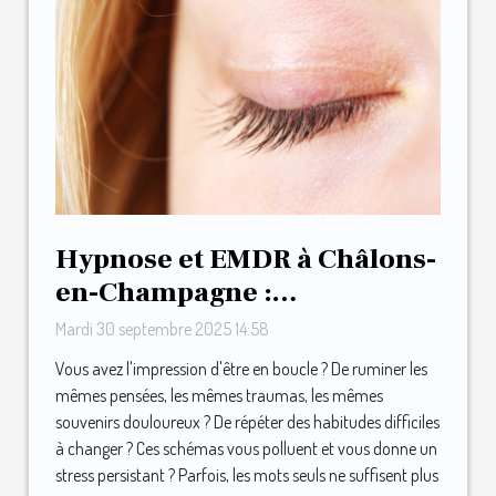
Hypnose et EMDR à Châlons-
en-Champagne :
l’accompagnement du
Mardi 30 septembre 2025 14:58
Cabinet Menninga
Vous avez l'impression d'être en boucle ? De ruminer les
mêmes pensées, les mêmes traumas, les mêmes
souvenirs douloureux ? De répéter des habitudes difficiles
à changer ? Ces schémas vous polluent et vous donne un
stress persistant ? Parfois, les mots seuls ne suffisent plus