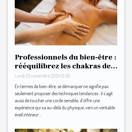
Professionnels du bien-être :
rééquilibrez les chakras de
vos clients avec une
Lundi 25 novembre 2024 15:56
formation au massage
En termes de bien-être, se démarquer ne signifie pas
intuitif !
seulement proposer des techniques tendances ; il s’agit
aussi de toucher une corde sensible, d’offrir une
expérience qui va au-delà du physique, vers un véritable
éveil intérieur....