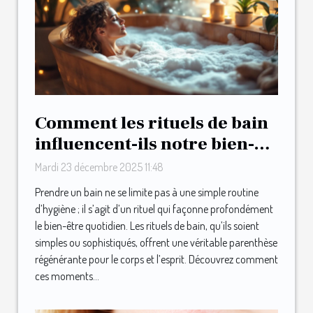
Comment les rituels de bain
influencent-ils notre bien-
être quotidien ?
Mardi 23 décembre 2025 11:48
Prendre un bain ne se limite pas à une simple routine
d’hygiène ; il s’agit d’un rituel qui façonne profondément
le bien-être quotidien. Les rituels de bain, qu’ils soient
simples ou sophistiqués, offrent une véritable parenthèse
régénérante pour le corps et l’esprit. Découvrez comment
ces moments...