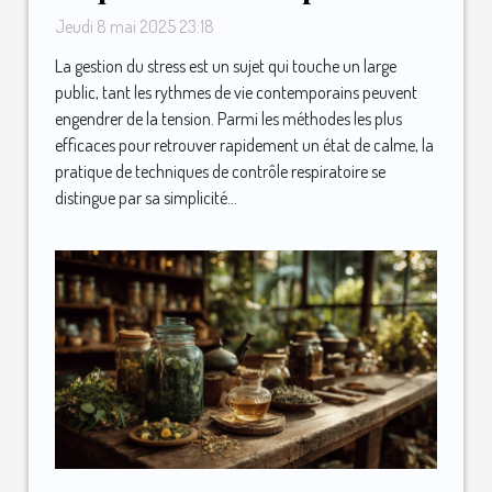
contrôle respiratoire pour
Jeudi 8 mai 2025 23:18
apaiser l'esprit
La gestion du stress est un sujet qui touche un large
public, tant les rythmes de vie contemporains peuvent
engendrer de la tension. Parmi les méthodes les plus
efficaces pour retrouver rapidement un état de calme, la
pratique de techniques de contrôle respiratoire se
distingue par sa simplicité...