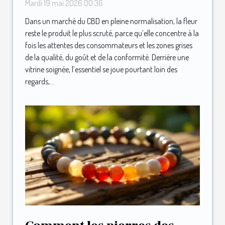
sélection, secrets et rigueur
Mardi 19 mai 2026 00:36
Dans un marché du CBD en pleine normalisation, la fleur
reste le produit le plus scruté, parce qu’elle concentre à la
fois les attentes des consommateurs et les zones grises
de la qualité, du goût et de la conformité. Derrière une
vitrine soignée, l’essentiel se joue pourtant loin des
regards,...