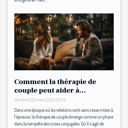
Comment la thérapie de
couple peut aider à
surmonter les crises
Vendredi 29 mars 2024 00:14
conjugales
Dans une époque où les relations sont sans cesse mises à
l'épreuve, la thérapie de couple émerge comme un phare
dans la tempête des crises conjugales. Qu'il s'agit de