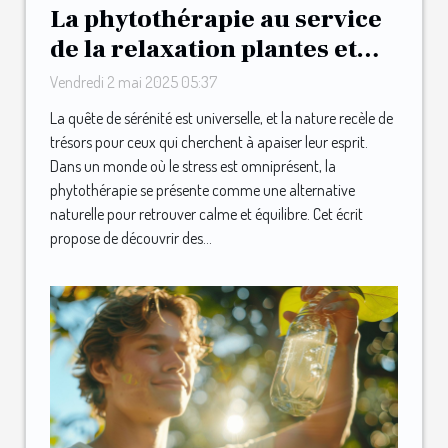
La phytothérapie au service
de la relaxation plantes et
infusions pour un effet
Vendredi 2 mai 2025 05:37
apaisant garanti
La quête de sérénité est universelle, et la nature recèle de
trésors pour ceux qui cherchent à apaiser leur esprit.
Dans un monde où le stress est omniprésent, la
phytothérapie se présente comme une alternative
naturelle pour retrouver calme et équilibre. Cet écrit
propose de découvrir des...