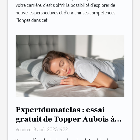
votre carrière, c'est s'offrir la possibilité d’explorer de
nouvelles perspectives et d’enrichir ses compétences.
Plongez dans cet...
Expertdumatelas : essai
gratuit de Topper Aubois à
votre domicile !
Vendredi 8 août 2025 14:22