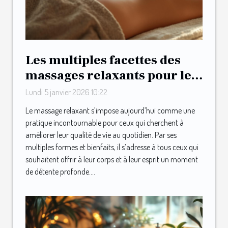
Les multiples facettes des
massages relaxants pour le
bien-être quotidien
Lundi 5 janvier 2026 10:22
Le massage relaxant s’impose aujourd’hui comme une
pratique incontournable pour ceux qui cherchent à
améliorer leur qualité de vie au quotidien. Par ses
multiples formes et bienfaits, il s’adresse à tous ceux qui
souhaitent offrir à leur corps et à leur esprit un moment
de détente profonde....