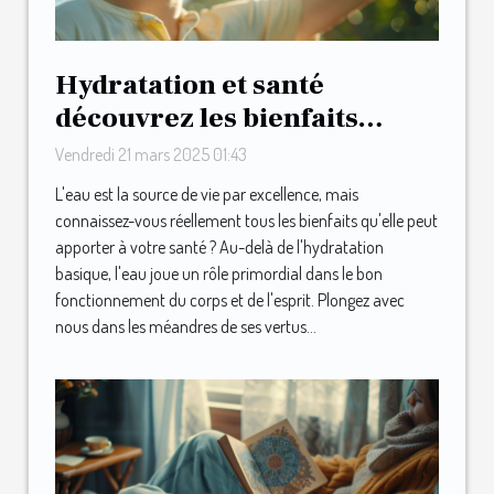
Hydratation et santé
découvrez les bienfaits
insoupçonnés de l'eau pour
Vendredi 21 mars 2025 01:43
le corps et l'esprit
L'eau est la source de vie par excellence, mais
connaissez-vous réellement tous les bienfaits qu'elle peut
apporter à votre santé ? Au-delà de l'hydratation
basique, l'eau joue un rôle primordial dans le bon
fonctionnement du corps et de l'esprit. Plongez avec
nous dans les méandres de ses vertus...