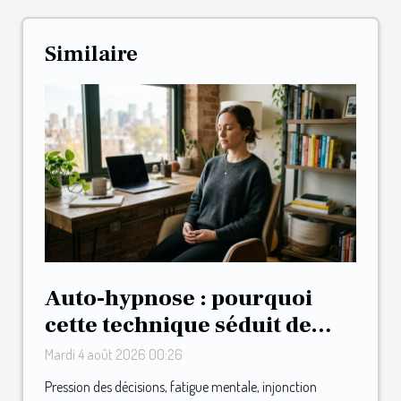
Similaire
Auto-hypnose : pourquoi
cette technique séduit de
plus en plus
Mardi 4 août 2026 00:26
d’entrepreneurs
Pression des décisions, fatigue mentale, injonction