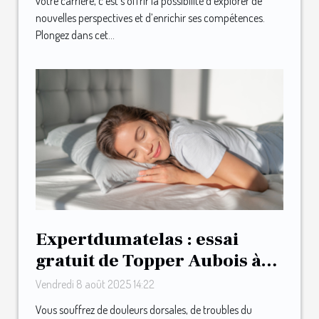
votre carrière, c'est s'offrir la possibilité d’explorer de
nouvelles perspectives et d’enrichir ses compétences.
Plongez dans cet...
Expertdumatelas : essai
gratuit de Topper Aubois à
votre domicile !
Vendredi 8 août 2025 14:22
Vous souffrez de douleurs dorsales, de troubles du