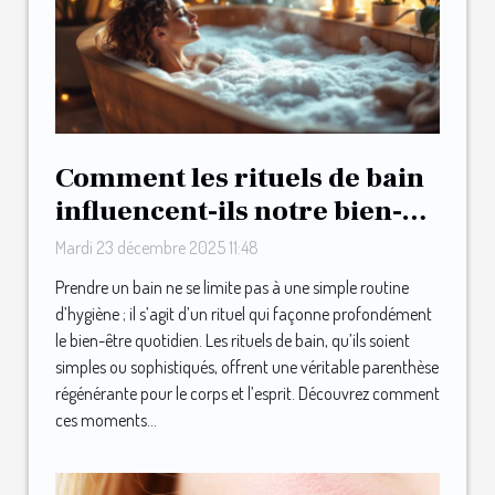
Comment les rituels de bain
influencent-ils notre bien-
être quotidien ?
Mardi 23 décembre 2025 11:48
Prendre un bain ne se limite pas à une simple routine
d’hygiène ; il s’agit d’un rituel qui façonne profondément
le bien-être quotidien. Les rituels de bain, qu’ils soient
simples ou sophistiqués, offrent une véritable parenthèse
régénérante pour le corps et l’esprit. Découvrez comment
ces moments...