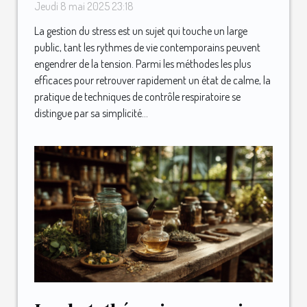
contrôle respiratoire pour
Jeudi 8 mai 2025 23:18
apaiser l'esprit
La gestion du stress est un sujet qui touche un large
public, tant les rythmes de vie contemporains peuvent
engendrer de la tension. Parmi les méthodes les plus
efficaces pour retrouver rapidement un état de calme, la
pratique de techniques de contrôle respiratoire se
distingue par sa simplicité...