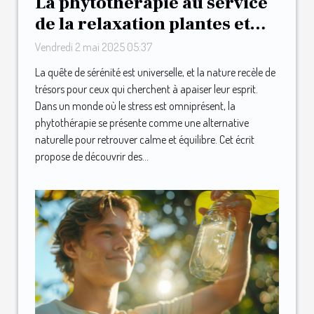
La phytothérapie au service
de la relaxation plantes et
infusions pour un effet
Vendredi 2 mai 2025 05:37
apaisant garanti
La quête de sérénité est universelle, et la nature recèle de
trésors pour ceux qui cherchent à apaiser leur esprit.
Dans un monde où le stress est omniprésent, la
phytothérapie se présente comme une alternative
naturelle pour retrouver calme et équilibre. Cet écrit
propose de découvrir des...