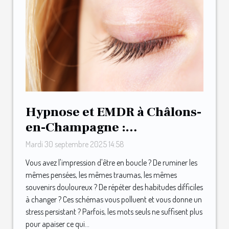
Hypnose et EMDR à Châlons-
en-Champagne :
l’accompagnement du
Mardi 30 septembre 2025 14:58
Cabinet Menninga
Vous avez l'impression d'être en boucle ? De ruminer les
mêmes pensées, les mêmes traumas, les mêmes
souvenirs douloureux ? De répéter des habitudes difficiles
à changer ? Ces schémas vous polluent et vous donne un
stress persistant ? Parfois, les mots seuls ne suffisent plus
pour apaiser ce qui...