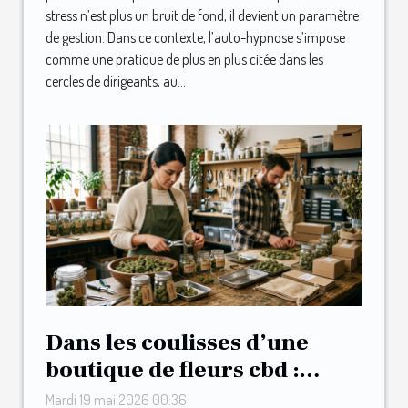
stress n’est plus un bruit de fond, il devient un paramètre
de gestion. Dans ce contexte, l’auto-hypnose s’impose
comme une pratique de plus en plus citée dans les
cercles de dirigeants, au...
Dans les coulisses d’une
boutique de fleurs cbd :
sélection, secrets et rigueur
Mardi 19 mai 2026 00:36