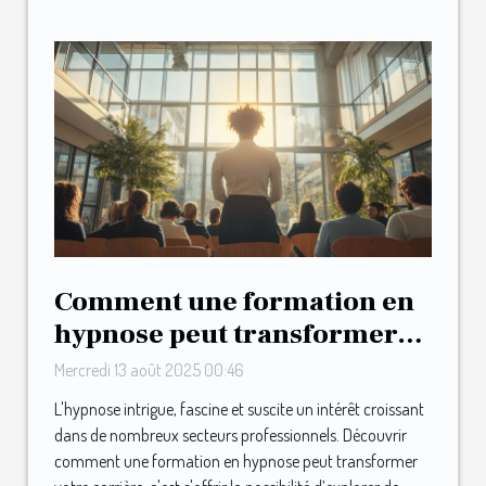
Comment une formation en
hypnose peut transformer
votre carrière ?
Mercredi 13 août 2025 00:46
L'hypnose intrigue, fascine et suscite un intérêt croissant
dans de nombreux secteurs professionnels. Découvrir
comment une formation en hypnose peut transformer