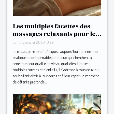
Les multiples facettes des
massages relaxants pour le
bien-être quotidien
Lundi 5 janvier 2026 10:22
Le massage relaxant s’impose aujourd’hui comme une
pratique incontournable pour ceux qui cherchent à
améliorer leur qualité de vie au quotidien. Par ses
multiples formes et bienfaits, il s’adresse à tous ceux qui
souhaitent offrir à leur corps et à leur esprit un moment
de détente profonde....