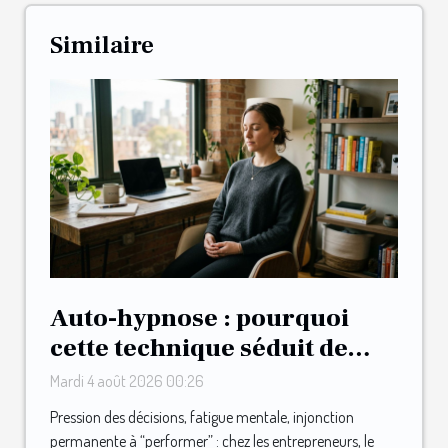
Similaire
Auto-hypnose : pourquoi
cette technique séduit de
plus en plus
Mardi 4 août 2026 00:26
d’entrepreneurs
Pression des décisions, fatigue mentale, injonction
permanente à “performer” : chez les entrepreneurs, le