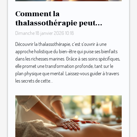
Comment la
thalassothérapie peut
transformer votre bien-être
Dimanche 18 janvier 2026 10:18
?
Découvrir la thalassothérapie, c’est s’ouvrir à une
approche holistique du bien-être qui puise ses bienfaits
dans les richesses marines. Grâce à ses soins spécifiques,
elle promet une transformation profonde, tant sur le
plan physique que mental. Laissez-vous guider à travers
les secrets de cette...