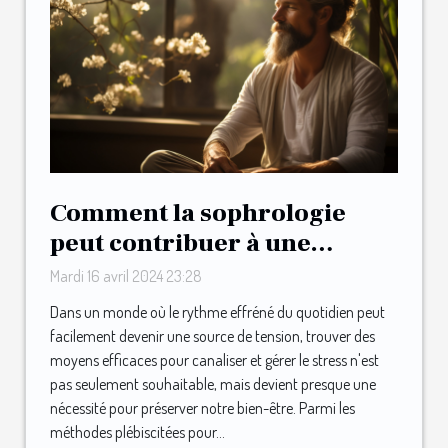
Comment la sophrologie
peut contribuer à une
meilleure gestion du stress
Mardi 16 avril 2024 23:28
quotidien
Dans un monde où le rythme effréné du quotidien peut
facilement devenir une source de tension, trouver des
moyens efficaces pour canaliser et gérer le stress n'est
pas seulement souhaitable, mais devient presque une
nécessité pour préserver notre bien-être. Parmi les
méthodes plébiscitées pour...