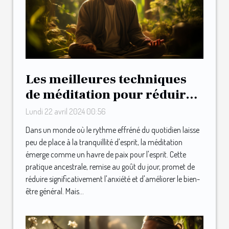
Les meilleures techniques
de méditation pour réduire
l'anxiété et améliorer le
Lundi 22 avril 2024 00:56
bien-être quotidien
Dans un monde où le rythme effréné du quotidien laisse
peu de place à la tranquillité d'esprit, la méditation
émerge comme un havre de paix pour l'esprit. Cette
pratique ancestrale, remise au goût du jour, promet de
réduire significativement l'anxiété et d'améliorer le bien-
être général. Mais...