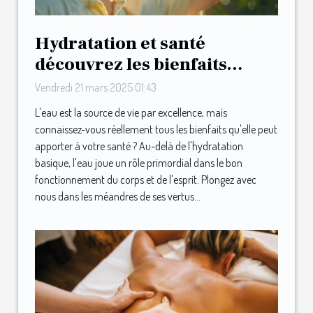
Hydratation et santé
découvrez les bienfaits
insoupçonnés de l'eau pour
Vendredi 21 mars 2025 01:43
le corps et l'esprit
L'eau est la source de vie par excellence, mais
connaissez-vous réellement tous les bienfaits qu'elle peut
apporter à votre santé ? Au-delà de l'hydratation
basique, l'eau joue un rôle primordial dans le bon
fonctionnement du corps et de l'esprit. Plongez avec
nous dans les méandres de ses vertus...