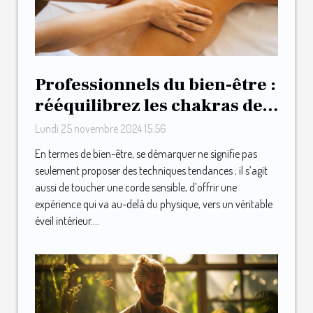
Professionnels du bien-être :
rééquilibrez les chakras de
vos clients avec une
Lundi 25 novembre 2024 15:56
formation au massage
En termes de bien-être, se démarquer ne signifie pas
intuitif !
seulement proposer des techniques tendances ; il s’agit
aussi de toucher une corde sensible, d’offrir une
expérience qui va au-delà du physique, vers un véritable
éveil intérieur....