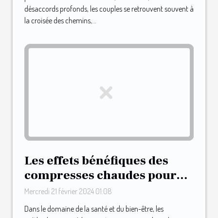
désaccords profonds, les couples se retrouvent souvent à
la croisée des chemins,...
Les effets bénéfiques des
compresses chaudes pour
soulager le vasospasme du
Mercredi 21 février 2024 01:08
mamelon
Dans le domaine de la santé et du bien-être, les