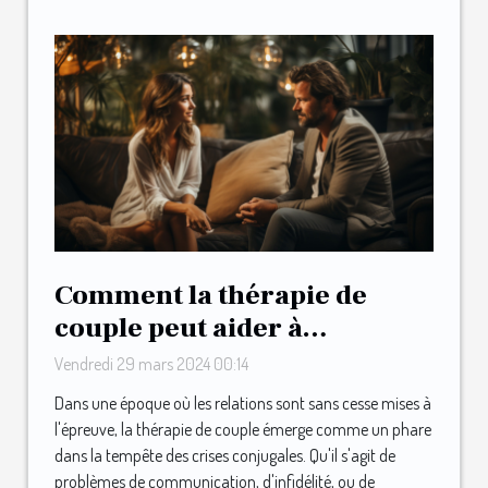
Comment la thérapie de
couple peut aider à
surmonter les crises
Vendredi 29 mars 2024 00:14
conjugales
Dans une époque où les relations sont sans cesse mises à
l'épreuve, la thérapie de couple émerge comme un phare
dans la tempête des crises conjugales. Qu'il s'agit de
problèmes de communication, d'infidélité, ou de