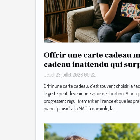
Offrir une carte cadeau m
cadeau inattendu qui sur
mélomanes
Jeudi 23 juillet 2026 00:22
Offrir une carte cadeau, c’est souvent choisir la fac
le geste peut devenir une vraie déclaration. Alors 
progressent régulièrement en France et que les pra
piano “plaisir” à la MAO à domicile, la...