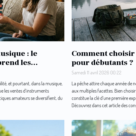
usique : le
Comment choisir
prend les
pour débutants ?
Samedi 11 avril 2026 00:22
ilité, et pourtant, dans la musique,
La pêche attire chaque année de n
que les ventes d’instruments
aux multiples facettes. Bien choi
tiques amateurs se diversifient, du
constitue la clé d’une première exp
Découvrez dans cet article des conse