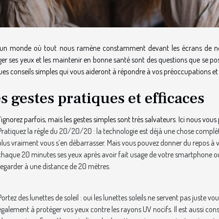
un monde où tout nous ramène constamment devant les écrans de nos
er ses yeux et les maintenir en bonne santé sont des questions que se po
es conseils simples qui vous aideront à répondre à vos préoccupations et
s gestes pratiques et efficaces
’ignorez parfois, mais les gestes simples sont très salvateurs. Ici nous vou
Pratiquez la règle du 20/20/20 : la technologie est déjà une chose compl
plus vraiment vous s’en débarrasser. Mais vous pouvez donner du repos à 
chaque 20 minutes ses yeux après avoir fait usage de votre smartphone o
regarder à une distance de 20 mètres.
Portez des lunettes de soleil : oui les lunettes soleils ne servent pas juste v
également à protéger vos yeux contre les rayons UV nocifs. Il est aussi co