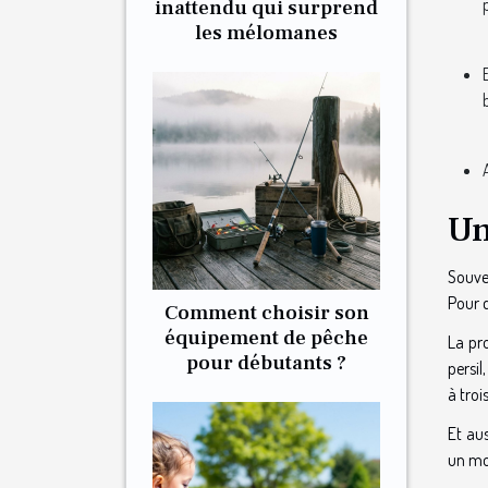
inattendu qui surprend
les mélomanes
Un
Souve
Pour d
Comment choisir son
équipement de pêche
La pr
pour débutants ?
persil
à troi
Et au
un mom