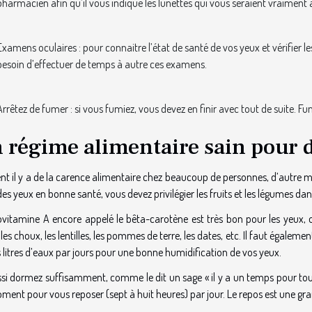
pharmacien afin qu’il vous indique les lunettes qui vous seraient vraiment
Examens oculaires : pour connaitre l’état de santé de vos yeux et vérifier 
besoin d’effectuer de temps à autre ces examens.
Arrêtez de fumer : si vous fumiez, vous devez en finir avec tout de suite. 
 régime alimentaire sain pour d
nt il y a de la carence alimentaire chez beaucoup de personnes, d’autre 
es yeux en bonne santé, vous devez privilégier les fruits et les légumes da
ovitamine A encore appelé le bêta-carotène est très bon pour les yeux, on
, les choux, les lentilles, les pommes de terre, les dates, etc. Il faut é
s litres d’eaux par jours pour une bonne humidification de vos yeux.
ssi dormez suffisamment, comme le dit un sage « il y a un temps pour to
ent pour vous reposer (sept à huit heures) par jour. Le repos est une gra