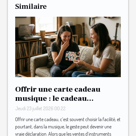
Similaire
Offrir une carte cadeau
musique : le cadeau
inattendu qui surprend les
Jeudi 23 juillet 2026 00:22
mélomanes
Offrir une carte cadeau, c’est souvent choisir la facilité, et
pourtant, dans la musique, le geste peut devenir une
vraie déclaration. Alors que les ventes d’instruments