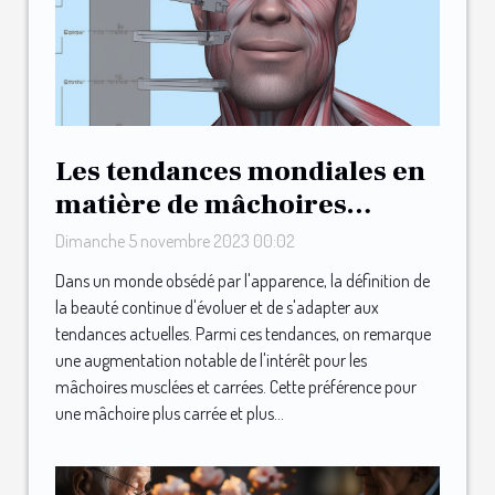
Les tendances mondiales en
matière de mâchoires
musclées et carrées
Dimanche 5 novembre 2023 00:02
Dans un monde obsédé par l'apparence, la définition de
la beauté continue d'évoluer et de s'adapter aux
tendances actuelles. Parmi ces tendances, on remarque
une augmentation notable de l'intérêt pour les
mâchoires musclées et carrées. Cette préférence pour
une mâchoire plus carrée et plus...