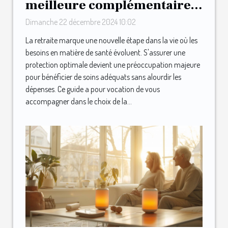
meilleure complémentaire
santé après la retraite
Dimanche 22 décembre 2024 10:02
La retraite marque une nouvelle étape dans la vie où les
besoins en matière de santé évoluent. S'assurer une
protection optimale devient une préoccupation majeure
pour bénéficier de soins adéquats sans alourdir les
dépenses. Ce guide a pour vocation de vous
accompagner dans le choix de la...