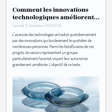
Comment les innovations
technologiques améliorent
l'autonomie des seniors
Samedi 21 décembre 2024 10:34
L'avancée des technologies se traduit quotidiennement
par des innovations qui bouleversent le quotidien de
nombreuses personnes. Parmi les bénéficiaires de ces
progrès, les seniors représentent un groupe
particulièrement favorisé, voyant leur autonomie
grandement améliorée. L'objectif de ce texte...