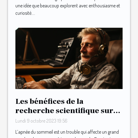
une idée que beaucoup explorent avec enthousiasme et
curiosité....
Les bénéfices de la
recherche scientifique sur
l'apnée du sommeil
Lundi 9 octobre 2023 19:56
L’apnée du sommeil est un trouble qui affecte un grand