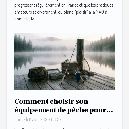
progressent régulièrement en France et que les pratiques
amateurs se diversifient, du piano “plaisir” à la MAO à
domicile, la...
Comment choisir son
équipement de pêche pour
débutants ?
Samedi 11 avril 2026 00:22