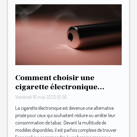
Comment choisir une
cigarette électronique
adaptée à votre budget
Vendredi 16 mai 2025 10:56
La cigarette électronique est devenue une alternative
prisée pour ceux qui souhaitent réduire ou arrêter leur
consommation de tabac. Devant la multitude de
modèles disponibles, il est parfois complexe de trouver