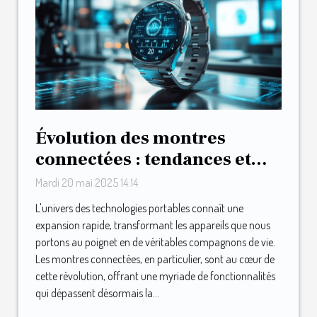
Évolution des montres
connectées : tendances et
technologies en 2025
Mardi 20 mai 2025 14:14
L'univers des technologies portables connaît une
expansion rapide, transformant les appareils que nous
portons au poignet en de véritables compagnons de vie.
Les montres connectées, en particulier, sont au cœur de
cette révolution, offrant une myriade de fonctionnalités
qui dépassent désormais la...