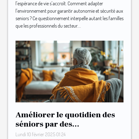
l'espérance de vie s'accroît. Comment adapter
l'environnement pour garantir autonomie et sécurité aux
seniors ? Ce questionnement interpelle autant les familles
que les professionnels du secteur....
Améliorer le quotidien des
séniors par des
aménagements maison
Lundi 10 février 2025 01:24