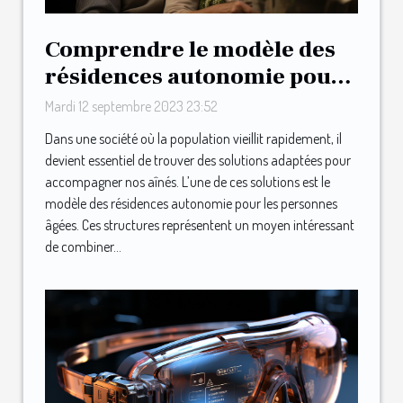
Comprendre le modèle des
résidences autonomie pour
les personnes âgées
Mardi 12 septembre 2023 23:52
Dans une société où la population vieillit rapidement, il
devient essentiel de trouver des solutions adaptées pour
accompagner nos aînés. L’une de ces solutions est le
modèle des résidences autonomie pour les personnes
âgées. Ces structures représentent un moyen intéressant
de combiner...