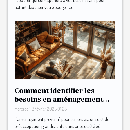
l'appareil qui correspondra à vos besoins sans pour
autant dépasser votre budget. Ce...
Comment identifier les
besoins en aménagement
préventif pour seniors
Mercredi 12 février 2025 01:28
L'aménagement préventif pour seniors est un sujet de
préoccupation grandissante dans une société où