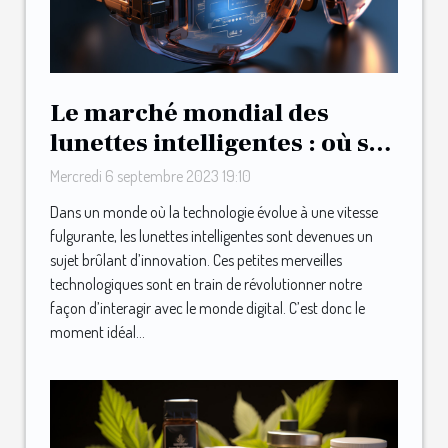
Le marché mondial des
lunettes intelligentes : où se
positionne Urband ?
Mercredi 6 septembre 2023 19:10
Dans un monde où la technologie évolue à une vitesse
fulgurante, les lunettes intelligentes sont devenues un
sujet brûlant d’innovation. Ces petites merveilles
technologiques sont en train de révolutionner notre
façon d’interagir avec le monde digital. C’est donc le
moment idéal...