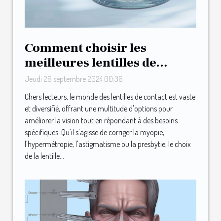
Comment choisir les
meilleures lentilles de
contact pour vos besoins
Jeudi 26 septembre 2024 00:36
Chers lecteurs, le monde des lentilles de contact est vaste
et diversifié, offrant une multitude d'options pour
améliorer la vision tout en répondant à des besoins
spécifiques. Qu'il s'agisse de corriger la myopie,
l'hypermétropie, l'astigmatisme ou la presbytie, le choix
de la lentille...