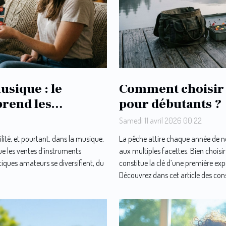
usique : le
Comment choisir
prend les
pour débutants ?
Samedi 11 avril 2026 00:22
ilité, et pourtant, dans la musique,
La pêche attire chaque année de n
que les ventes d’instruments
aux multiples facettes. Bien choi
tiques amateurs se diversifient, du
constitue la clé d’une première exp
Découvrez dans cet article des conse