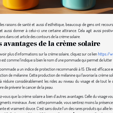
des raisons de santé et aussi d’esthétique, beaucoup de gens ont recour
et aussi donner à celui-ci une certaine attirance. Cela agit aussi positi
ons dans cet article des contours de la crème solaire.
s avantages de la crème solaire
voir plus d’informations sur la crème solaire, cliquez sur ce lien
https://w
e est comme l’indique si bien le nom d’une pommade qui permet de lutter ef
 pommade a un indice de protection recommandé à 15. Elle est efficace en
ction de mélanine. Cette production de mélanine qui favorise la crème sol
à réduire considérablement les rides au niveau du visage et de tout le co
e de prévenir le cancer de la peau.
ez-vous que la crème solaire a bien d’autres avantages. Celle du visage 
igments minéraux. Avec cette pommade, vous sentirez moins la présence du 
nte et vraiment douce. C’est sans doute l’un des rares produits qui allie le