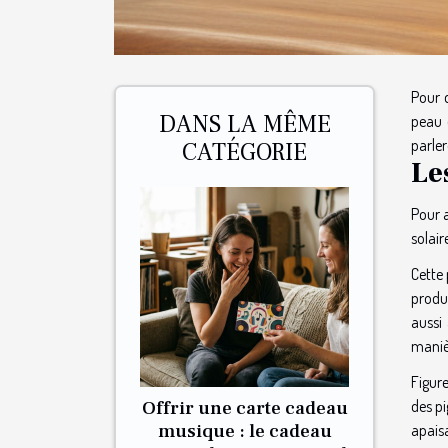
Pour 
DANS LA MÊME
peau 
parler
CATÉGORIE
Le
Pour a
solair
Cette
produ
aussi 
manièr
Figur
Offrir une carte cadeau
des p
musique : le cadeau
apaisa