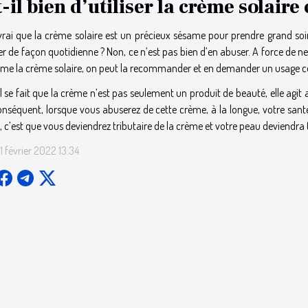
-il bien d’utiliser la crème solaire
t vrai que la crème solaire est un précieux sésame pour prendre grand soi
iser de façon quotidienne ? Non, ce n’est pas bien d’en abuser. A force de 
rme la crème solaire, on peut la recommander et en demander un usage
il se fait que la crème n’est pas seulement un produit de beauté, elle agi
nséquent, lorsque vous abuserez de cette crème, à la longue, votre santé 
, c’est que vous deviendrez tributaire de la crème et votre peau deviendra t
1 février 2022 13:34