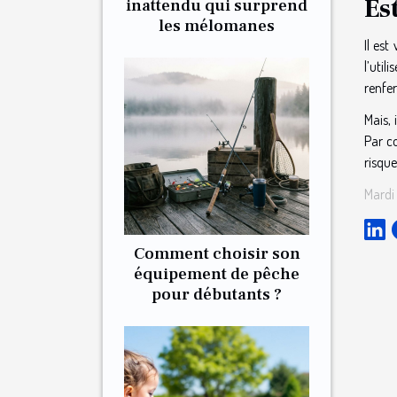
Est
inattendu qui surprend
les mélomanes
Il es
l’util
renfe
Mais, 
Par co
risque
Mardi 
Comment choisir son
équipement de pêche
pour débutants ?