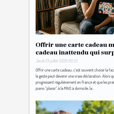
Offrir une carte cadeau m
cadeau inattendu qui sur
mélomanes
Jeudi 23 juillet 2026 00:22
Offrir une carte cadeau, c’est souvent choisir la fac
le geste peut devenir une vraie déclaration. Alors 
progressent régulièrement en France et que les pra
piano “plaisir” à la MAO à domicile, la...