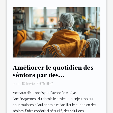
Améliorer le quotidien des
séniors par des
aménagements maison
Lundi 10 février 2025 01:24
astucieux
Face aux défis posés par l'avancée en âge,
l'aménagement du domicile devient un enjeu majeur
pour maintenir l'autonomie et faciliter le quotidien des
séniors. Entre confort et sécurité, des solutions