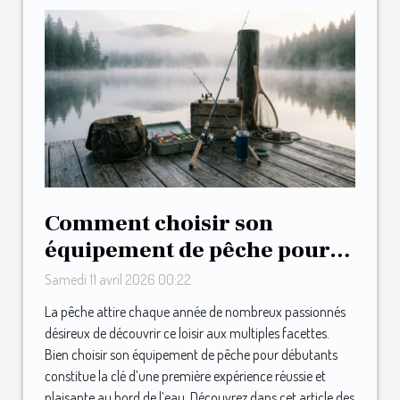
Comment choisir son
équipement de pêche pour
débutants ?
Samedi 11 avril 2026 00:22
La pêche attire chaque année de nombreux passionnés
désireux de découvrir ce loisir aux multiples facettes.
Bien choisir son équipement de pêche pour débutants
constitue la clé d’une première expérience réussie et
plaisante au bord de l’eau. Découvrez dans cet article des