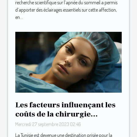
recherche scientifique sur l’apnée du sommeil a permis
d’apporter des éclairages essentiels sur cette affection,
en...
Les facteurs influençant les
coûts de la chirurgie
esthétique en Tunisie
Mercredi 27 septembre 2023 02:46
La Tunisie est devenue une destination prisée pour la