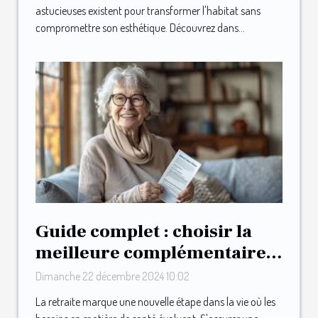
astucieuses existent pour transformer l'habitat sans
compromettre son esthétique. Découvrez dans...
Guide complet : choisir la
meilleure complémentaire
santé après la retraite
Dimanche 22 décembre 2024 10:02
La retraite marque une nouvelle étape dans la vie où les