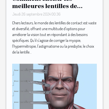
meilleures lentilles de
contact pour vos besoins
Jeudi 26 septembre 2024 00:36
Chers lecteurs, le monde des lentilles de contact est vaste
et diversifié, offrant une multitude d'options pour
améliorer la vision tout en répondant à des besoins
spécifiques. Qu'il s'agisse de corriger la myopie,
l'hypermétropie, l'astigmatisme ou la presbytie, le choix
de la lentille...