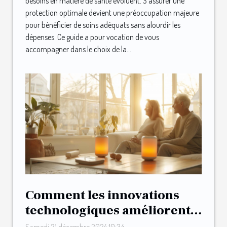
besoins en matière de santé évoluent. S'assurer une
protection optimale devient une préoccupation majeure
pour bénéficier de soins adéquats sans alourdir les
dépenses. Ce guide a pour vocation de vous
accompagner dans le choix de la...
Comment les innovations
technologiques améliorent
l'autonomie des seniors
Samedi 21 décembre 2024 10:34