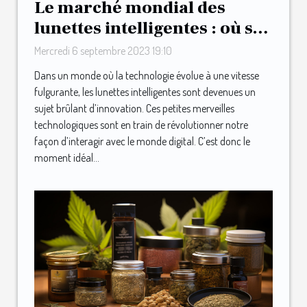
Le marché mondial des
lunettes intelligentes : où se
positionne Urband ?
Mercredi 6 septembre 2023 19:10
Dans un monde où la technologie évolue à une vitesse
fulgurante, les lunettes intelligentes sont devenues un
sujet brûlant d’innovation. Ces petites merveilles
technologiques sont en train de révolutionner notre
façon d’interagir avec le monde digital. C’est donc le
moment idéal...