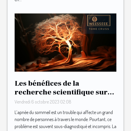
Les bénéfices de la
recherche scientifique sur
l’apnée du sommeil
Vendredi 6 octobre 2023 02:08
L’apnée du sommeil est un trouble qui affecte un grand
nombre de personnes à travers le monde. Pourtant, ce
problème est souvent sous-diagnostiqué et incompris. La