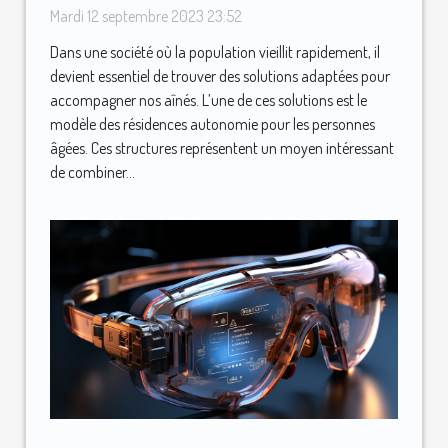
les personnes âgées
Mardi 12 septembre 2023 23:52
Dans une société où la population vieillit rapidement, il
devient essentiel de trouver des solutions adaptées pour
accompagner nos aînés. L’une de ces solutions est le
modèle des résidences autonomie pour les personnes
âgées. Ces structures représentent un moyen intéressant
de combiner...