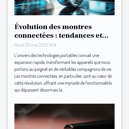
Évolution des montres
connectées : tendances et
technologies en 2025
Mardi 20 mai 2025 14:14
L'univers des technologies portables connaît une
expansion rapide, transformant les appareils que nous
portons au poignet en de véritables compagnons de vie.
Les montres connectées, en particulier, sont au cœur de
cette révolution, offrant une myriade de fonctionnalités
qui dépassent désormais la...