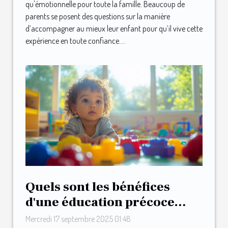
qu'émotionnelle pour toute la famille. Beaucoup de
parents se posent des questions sur la manière
d’accompagner au mieux leur enfant pour qu’il vive cette
expérience en toute confiance....
Quels sont les bénéfices
d'une éducation précoce
orientée vers le changement
Mercredi 17 septembre 2025 01:48