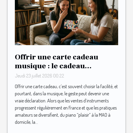
Offrir une carte cadeau
musique : le cadeau
inattendu qui surprend les
Jeudi 23 juillet 2026 00:22
mélomanes
Offrir une carte cadeau, c’est souvent choisir la facilité, et
pourtant, dans la musique, le geste peut devenir une
vraie déclaration. Alors que les ventes d’instruments
progressent régulièrement en France et que les pratiques
amateurs se diversifient, du piano “plaisir” à la MAO à
domicile, la...