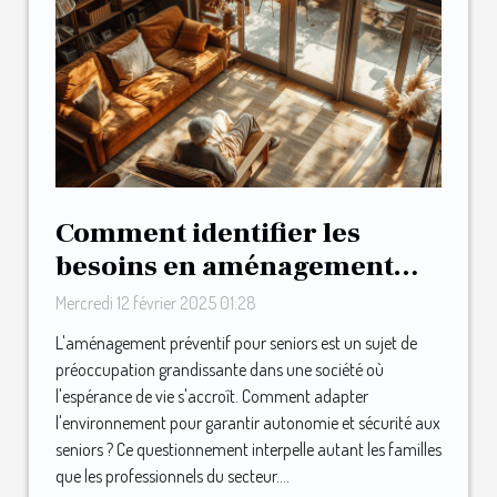
Comment identifier les
besoins en aménagement
préventif pour seniors
Mercredi 12 février 2025 01:28
L'aménagement préventif pour seniors est un sujet de
préoccupation grandissante dans une société où
l'espérance de vie s'accroît. Comment adapter
l'environnement pour garantir autonomie et sécurité aux
seniors ? Ce questionnement interpelle autant les familles
que les professionnels du secteur....