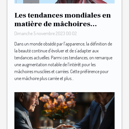
Les tendances mondiales en
matière de mâchoires
musclées et carrées
Dimanche 5 novembre 2023 00:02
Dans un monde obsédé par l'apparence, la définition de
la beauté continue d'évoluer et de s'adapter aux
tendances actuelles. Parmi ces tendances, on remarque
une augmentation notable de l'intérêt pour les
mâchoires musclées et carrées. Cette préférence pour
une mâchoire plus carrée et plus...