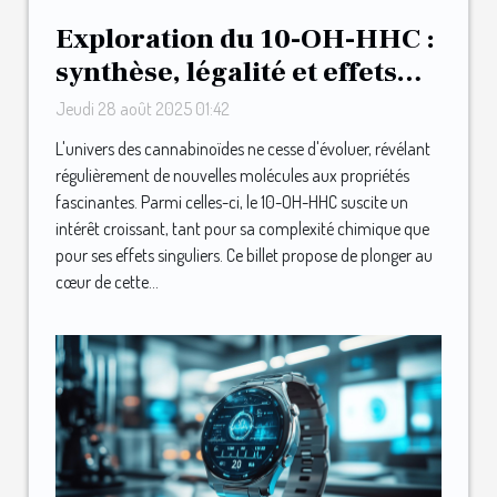
Exploration du 10-OH-HHC :
synthèse, légalité et effets
ressentis
Jeudi 28 août 2025 01:42
L'univers des cannabinoïdes ne cesse d'évoluer, révélant
régulièrement de nouvelles molécules aux propriétés
fascinantes. Parmi celles-ci, le 10-OH-HHC suscite un
intérêt croissant, tant pour sa complexité chimique que
pour ses effets singuliers. Ce billet propose de plonger au
cœur de cette...