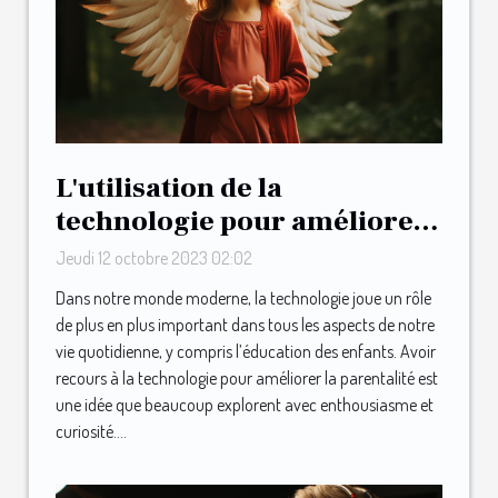
L'utilisation de la
technologie pour améliorer
la parentalité : le cas de May
Jeudi 12 octobre 2023 02:02
Dans notre monde moderne, la technologie joue un rôle
de plus en plus important dans tous les aspects de notre
vie quotidienne, y compris l’éducation des enfants. Avoir
recours à la technologie pour améliorer la parentalité est
une idée que beaucoup explorent avec enthousiasme et
curiosité....