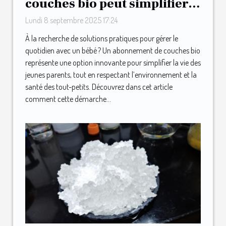
couches bio peut simplifier
la vie des jeunes parents ?
Lundi 8 septembre 2025 17:24
À la recherche de solutions pratiques pour gérer le
quotidien avec un bébé ? Un abonnement de couches bio
représente une option innovante pour simplifier la vie des
jeunes parents, tout en respectant l’environnement et la
santé des tout-petits. Découvrez dans cet article
comment cette démarche...