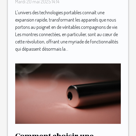
technologies en 2025
Mardi 20 mai 2025 14:14
L'univers des technologies portables connaît une
expansion rapide, transformant les appareils que nous
portons au poignet en de véritables compagnons de vie.
Les montres connectées, en particulier, sont au cœur de
cette révolution, offrant une myriade de fonctionnalités
qui dépassent désormais la...
Comment choisir une