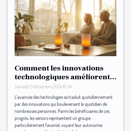
Comment les innovations
technologiques améliorent
l'autonomie des seniors
Samedi 21 décembre 2024 10:34
L'avancée des technologies se traduit quotidiennement
par des innovations qui bouleversent le quotidien de
nombreuses personnes. Parmi les bénéficiaires de ces
progrès, les seniors représentent un groupe
particulièrement favorisé, voyant leur autonomie