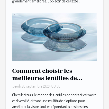
grandement améliorée. L'objectif de ce texte...
Comment choisir les
meilleures lentilles de
contact pour vos besoins
Jeudi 26 septembre 2024 00:36
Chers lecteurs, le monde des lentilles de contact est vaste
et diversifié, offrant une multitude d'options pour
améliorer la vision tout en répondant à des besoins