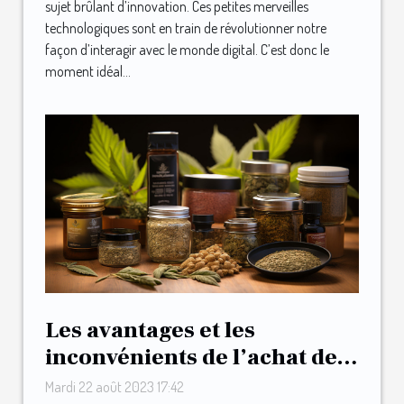
sujet brûlant d’innovation. Ces petites merveilles
technologiques sont en train de révolutionner notre
façon d’interagir avec le monde digital. C’est donc le
moment idéal...
Les avantages et les
inconvénients de l’achat de
CBD en ligne en France
Mardi 22 août 2023 17:42