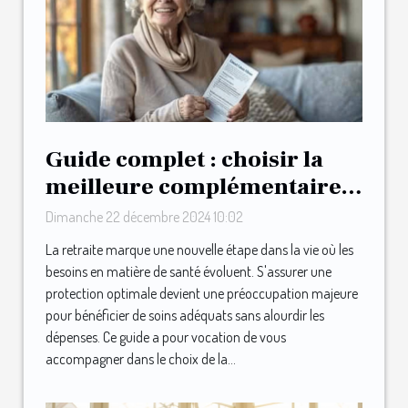
Guide complet : choisir la
meilleure complémentaire
santé après la retraite
Dimanche 22 décembre 2024 10:02
La retraite marque une nouvelle étape dans la vie où les
besoins en matière de santé évoluent. S'assurer une
protection optimale devient une préoccupation majeure
pour bénéficier de soins adéquats sans alourdir les
dépenses. Ce guide a pour vocation de vous
accompagner dans le choix de la...