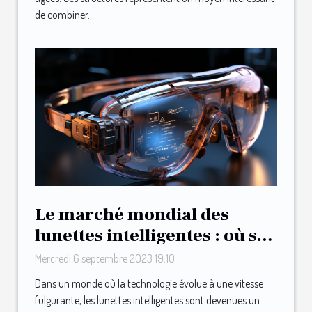
de combiner...
Le marché mondial des
lunettes intelligentes : où se
positionne Urband ?
Mercredi 6 septembre 2023 19:10
Dans un monde où la technologie évolue à une vitesse
fulgurante, les lunettes intelligentes sont devenues un