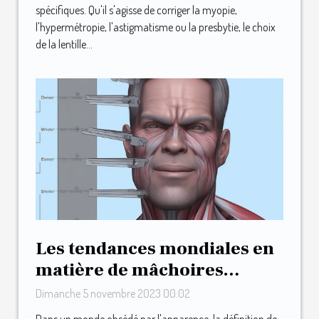
spécifiques. Qu'il s'agisse de corriger la myopie,
l'hypermétropie, l'astigmatisme ou la presbytie, le choix
de la lentille...
Les tendances mondiales en
matière de mâchoires
musclées et carrées
Dimanche 5 novembre 2023 00:02