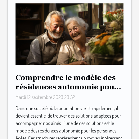
Comprendre le modèle des
résidences autonomie pour
les personnes âgées
Mardi 12 septembre 2023 23:52
Dans une société où la population vieillit rapidement, il
devient essentiel de trouver des solutions adaptées pour
accompagner nos aînés. L’une de ces solutions est le
modèle des résidences autonomie pour les personnes
âgées. Ces structures représentent un moyen intéressant