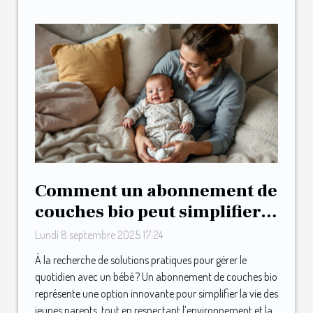
Comment un abonnement de
couches bio peut simplifier
la vie des jeunes parents ?
Lundi 8 septembre 2025 17:24
À la recherche de solutions pratiques pour gérer le
quotidien avec un bébé ? Un abonnement de couches bio
représente une option innovante pour simplifier la vie des
jeunes parents, tout en respectant l’environnement et la