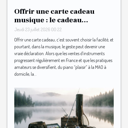
Offrir une carte cadeau
musique : le cadeau
inattendu qui surprend les
Jeudi 23 juillet 2026 00:22
mélomanes
Offrir une carte cadeau, c’est souvent choisir la facilité, et
pourtant, dans la musique, le geste peut devenir une
vraie déclaration. Alors que les ventes d’instruments
progressent régulièrement en France et que les pratiques
amateurs se diversifient, du piano “plaisir” à la MAO à
domicile, la...