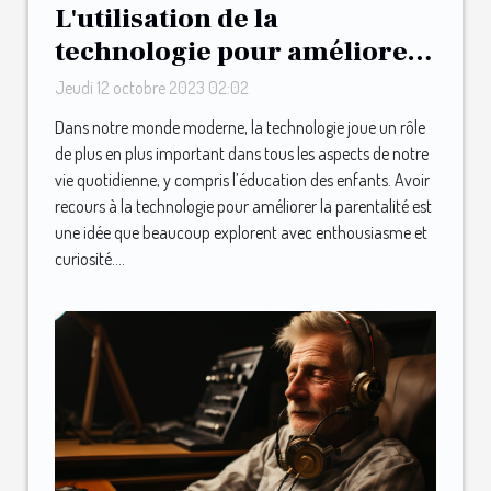
L'utilisation de la
technologie pour améliorer
la parentalité : le cas de May
Jeudi 12 octobre 2023 02:02
Dans notre monde moderne, la technologie joue un rôle
de plus en plus important dans tous les aspects de notre
vie quotidienne, y compris l’éducation des enfants. Avoir
recours à la technologie pour améliorer la parentalité est
une idée que beaucoup explorent avec enthousiasme et
curiosité....