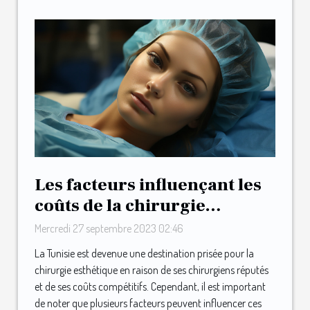
Les facteurs influençant les
coûts de la chirurgie
esthétique en Tunisie
Mercredi 27 septembre 2023 02:46
La Tunisie est devenue une destination prisée pour la
chirurgie esthétique en raison de ses chirurgiens réputés
et de ses coûts compétitifs. Cependant, il est important
de noter que plusieurs facteurs peuvent influencer ces