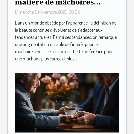
matière de mâchoires
musclées et carrées
Dimanche 5 novembre 2023 00:02
Dans un monde obsédé par l'apparence, la définition de
la beauté continue d'évoluer et de s'adapter aux
tendances actuelles. Parmi ces tendances, on remarque
une augmentation notable de l'intérêt pour les
mâchoires musclées et carrées. Cette préférence pour
une mâchoire plus carrée et plus...