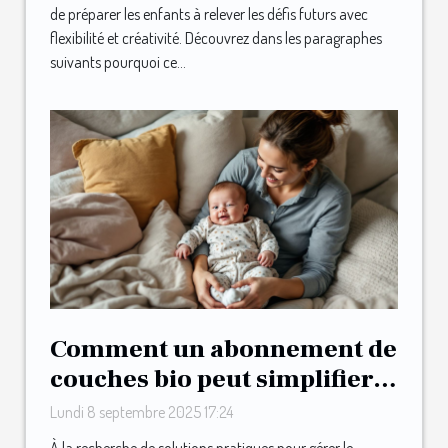
de préparer les enfants à relever les défis futurs avec
flexibilité et créativité. Découvrez dans les paragraphes
suivants pourquoi ce...
Comment un abonnement de
couches bio peut simplifier
la vie des jeunes parents ?
Lundi 8 septembre 2025 17:24