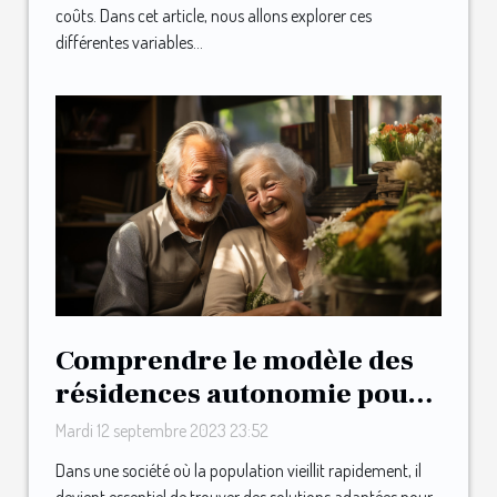
coûts. Dans cet article, nous allons explorer ces
différentes variables...
Comprendre le modèle des
résidences autonomie pour
les personnes âgées
Mardi 12 septembre 2023 23:52
Dans une société où la population vieillit rapidement, il