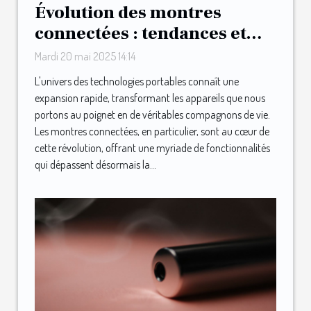
Évolution des montres
connectées : tendances et
technologies en 2025
Mardi 20 mai 2025 14:14
L'univers des technologies portables connaît une
expansion rapide, transformant les appareils que nous
portons au poignet en de véritables compagnons de vie.
Les montres connectées, en particulier, sont au cœur de
cette révolution, offrant une myriade de fonctionnalités
qui dépassent désormais la...