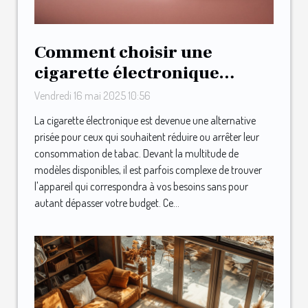
Comment choisir une
cigarette électronique
adaptée à votre budget
Vendredi 16 mai 2025 10:56
La cigarette électronique est devenue une alternative
prisée pour ceux qui souhaitent réduire ou arrêter leur
consommation de tabac. Devant la multitude de
modèles disponibles, il est parfois complexe de trouver
l'appareil qui correspondra à vos besoins sans pour
autant dépasser votre budget. Ce...