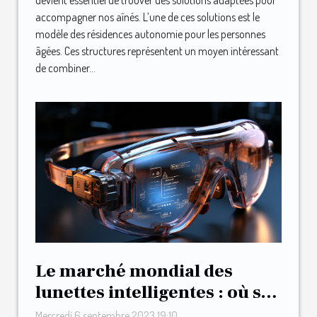
devient essentiel de trouver des solutions adaptées pour
accompagner nos aînés. L’une de ces solutions est le
modèle des résidences autonomie pour les personnes
âgées. Ces structures représentent un moyen intéressant
de combiner...
Le marché mondial des
lunettes intelligentes : où se
positionne Urband ?
Mercredi 6 septembre 2023 19:10