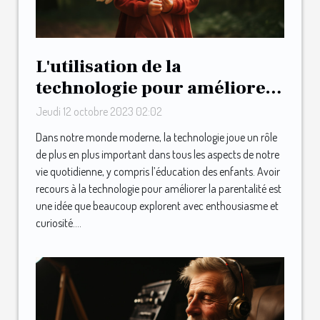
L'utilisation de la
technologie pour améliorer
la parentalité : le cas de May
Jeudi 12 octobre 2023 02:02
Dans notre monde moderne, la technologie joue un rôle
de plus en plus important dans tous les aspects de notre
vie quotidienne, y compris l’éducation des enfants. Avoir
recours à la technologie pour améliorer la parentalité est
une idée que beaucoup explorent avec enthousiasme et
curiosité....