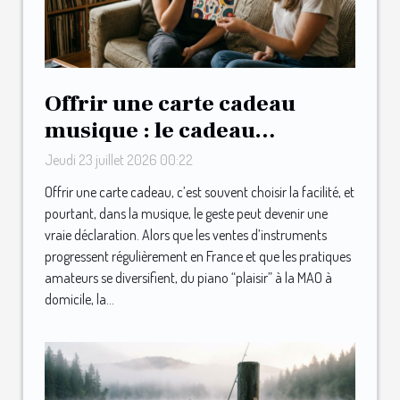
Offrir une carte cadeau
musique : le cadeau
inattendu qui surprend les
Jeudi 23 juillet 2026 00:22
mélomanes
Offrir une carte cadeau, c’est souvent choisir la facilité, et
pourtant, dans la musique, le geste peut devenir une
vraie déclaration. Alors que les ventes d’instruments
progressent régulièrement en France et que les pratiques
amateurs se diversifient, du piano “plaisir” à la MAO à
domicile, la...