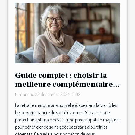
Guide complet : choisir la
meilleure complémentaire
santé après la retraite
Dimanche 22 décembre 2024 10:02
La retraite marque une nouvelle étape dans la vie où les
besoins en matière de santé évoluent. S'assurer une
protection optimale devient une préoccupation majeure
pour bénéficier de soins adéquats sans alourdir les
dépenses. Ce guide a pour vocation de vous