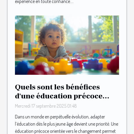
expérience en toute confiance....
Quels sont les bénéfices
d'une éducation précoce
orientée vers le changement
Mercredi 17 septembre 2025 01:48
?
Dans un monde en perpétuelle évolution, adapter
l’éducation dès le plus jeune âge devient une priorité. Une
éducation précoce orientée vers le changement permet