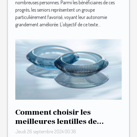
nombreuses personnes. Parmi les bénéficiaires de ces
progrès, les seniors représentent un groupe
particulièrement favorisé, voyant leur autonomie
grandement améliorée. L'objectif de ce texte...
Comment choisir les
meilleures lentilles de
contact pour vos besoins
Jeudi 26 septembre 2024 00:36