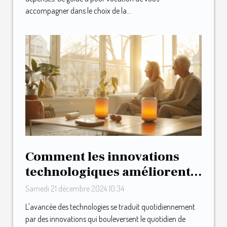
accompagner dans le choix de la...
Comment les innovations
technologiques améliorent
l'autonomie des seniors
Samedi 21 décembre 2024 10:34
L'avancée des technologies se traduit quotidiennement
par des innovations qui bouleversent le quotidien de