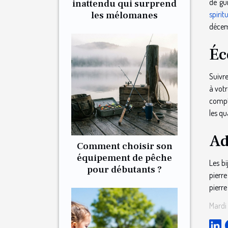
de gui
inattendu qui surprend
les mélomanes
spirit
décemb
Éc
Suivre
à votr
compte
les qu
Ad
Comment choisir son
équipement de pêche
Les bi
pour débutants ?
pierr
pierre
Mardi