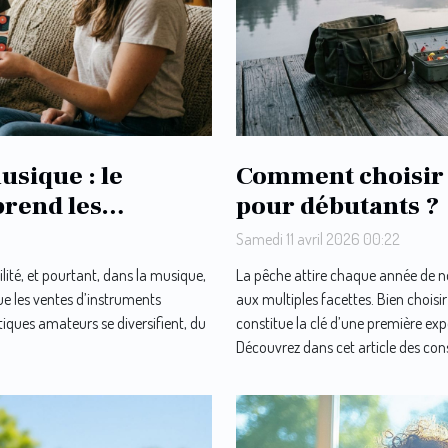
usique : le
Comment choisir
prend les
pour débutants ?
Samedi 11 avril 2026 00:22
ilité, et pourtant, dans la musique,
La pêche attire chaque année de n
que les ventes d’instruments
aux multiples facettes. Bien choi
tiques amateurs se diversifient, du
constitue la clé d’une première exp
Découvrez dans cet article des conse