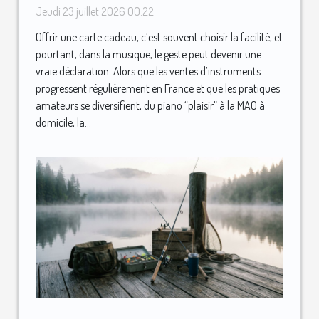
inattendu qui surprend les
Jeudi 23 juillet 2026 00:22
mélomanes
Offrir une carte cadeau, c’est souvent choisir la facilité, et
pourtant, dans la musique, le geste peut devenir une
vraie déclaration. Alors que les ventes d’instruments
progressent régulièrement en France et que les pratiques
amateurs se diversifient, du piano “plaisir” à la MAO à
domicile, la...