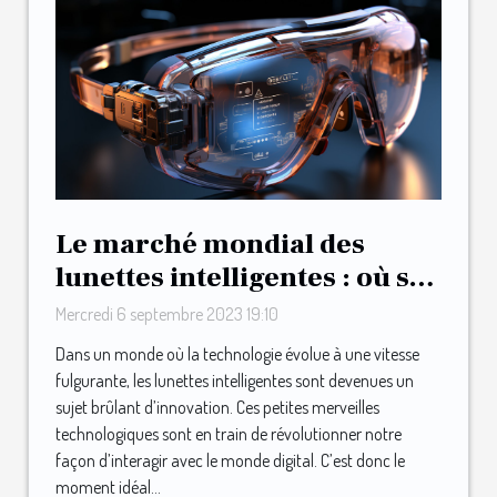
Le marché mondial des
lunettes intelligentes : où se
positionne Urband ?
Mercredi 6 septembre 2023 19:10
Dans un monde où la technologie évolue à une vitesse
fulgurante, les lunettes intelligentes sont devenues un
sujet brûlant d’innovation. Ces petites merveilles
technologiques sont en train de révolutionner notre
façon d’interagir avec le monde digital. C’est donc le
moment idéal...