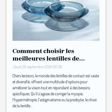
Comment choisir les
meilleures lentilles de
contact pour vos besoins
Jeudi 26 septembre 2024 00:36
Chers lecteurs, le monde des lentilles de contact est vaste
et diversifié, offrant une multitude d'options pour
améliorer la vision tout en répondant à des besoins
spécifiques. Qu'il s'agisse de corriger la myopie,
l'hypermétropie, l'astigmatisme ou la presbytie, le choix
de la lentille...