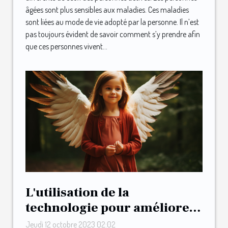
âgées sont plus sensibles aux maladies. Ces maladies
sont liées au mode de vie adopté par la personne. Il n’est
pas toujours évident de savoir comment s’y prendre afin
que ces personnes vivent...
L'utilisation de la
technologie pour améliorer
la parentalité : le cas de May
Jeudi 12 octobre 2023 02:02