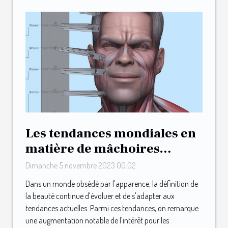
Les tendances mondiales en
matière de mâchoires
musclées et carrées
Dimanche 5 novembre 2023 00:02
Dans un monde obsédé par l'apparence, la définition de
la beauté continue d'évoluer et de s'adapter aux
tendances actuelles. Parmi ces tendances, on remarque
une augmentation notable de l'intérêt pour les