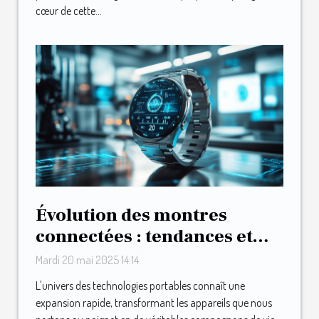
cœur de cette...
Évolution des montres
connectées : tendances et
technologies en 2025
Mardi 20 mai 2025 14:14
L'univers des technologies portables connaît une
expansion rapide, transformant les appareils que nous