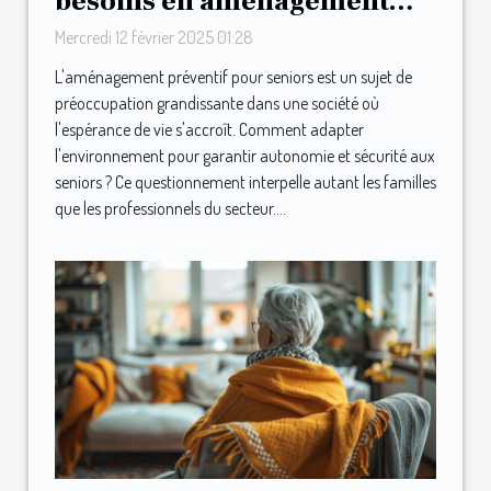
besoins en aménagement
préventif pour seniors
Mercredi 12 février 2025 01:28
L'aménagement préventif pour seniors est un sujet de
préoccupation grandissante dans une société où
l'espérance de vie s'accroît. Comment adapter
l'environnement pour garantir autonomie et sécurité aux
seniors ? Ce questionnement interpelle autant les familles
que les professionnels du secteur....