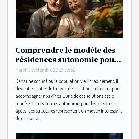
Comprendre le modèle des
résidences autonomie pour
les personnes âgées
Mardi 12 septembre 2023 23:52
Dans une société où la population vieillit rapidement, il
devient essentiel de trouver des solutions adaptées pour
accompagner nos aînés. L’une de ces solutions est le
modèle des résidences autonomie pour les personnes
âgées. Ces structures représentent un moyen intéressant
de combiner...