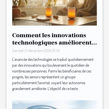
Comment les innovations
technologiques améliorent
l'autonomie des seniors
Samedi 21 décembre 2024 10:34
L'avancée des technologies se traduit quotidiennement
par des innovations qui bouleversent le quotidien de
nombreuses personnes. Parmi les bénéficiaires de ces
progrès, les seniors représentent un groupe
particulièrement favorisé, voyant leur autonomie
grandement améliorée. L'objectif de ce texte...