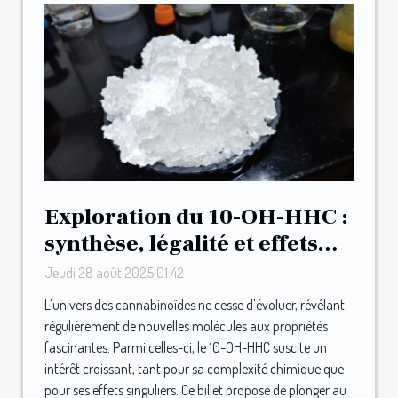
Exploration du 10-OH-HHC :
synthèse, légalité et effets
ressentis
Jeudi 28 août 2025 01:42
L'univers des cannabinoïdes ne cesse d'évoluer, révélant
régulièrement de nouvelles molécules aux propriétés
fascinantes. Parmi celles-ci, le 10-OH-HHC suscite un
intérêt croissant, tant pour sa complexité chimique que
pour ses effets singuliers. Ce billet propose de plonger au