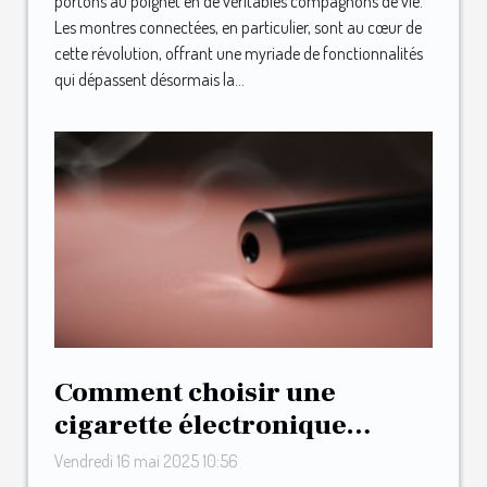
portons au poignet en de véritables compagnons de vie.
Les montres connectées, en particulier, sont au cœur de
cette révolution, offrant une myriade de fonctionnalités
qui dépassent désormais la...
Comment choisir une
cigarette électronique
adaptée à votre budget
Vendredi 16 mai 2025 10:56